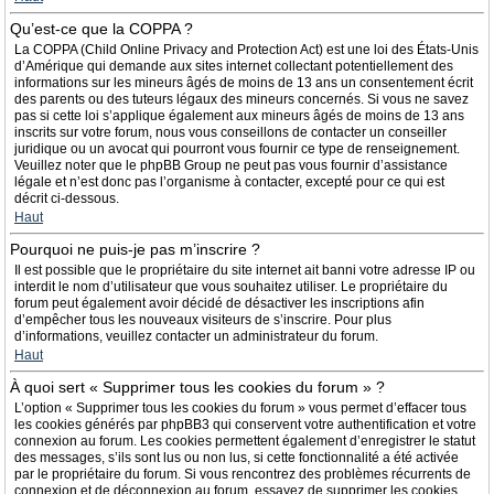
Qu’est-ce que la COPPA ?
La COPPA (Child Online Privacy and Protection Act) est une loi des États-Unis
d’Amérique qui demande aux sites internet collectant potentiellement des
informations sur les mineurs âgés de moins de 13 ans un consentement écrit
des parents ou des tuteurs légaux des mineurs concernés. Si vous ne savez
pas si cette loi s’applique également aux mineurs âgés de moins de 13 ans
inscrits sur votre forum, nous vous conseillons de contacter un conseiller
juridique ou un avocat qui pourront vous fournir ce type de renseignement.
Veuillez noter que le phpBB Group ne peut pas vous fournir d’assistance
légale et n’est donc pas l’organisme à contacter, excepté pour ce qui est
décrit ci-dessous.
Haut
Pourquoi ne puis-je pas m’inscrire ?
Il est possible que le propriétaire du site internet ait banni votre adresse IP ou
interdit le nom d’utilisateur que vous souhaitez utiliser. Le propriétaire du
forum peut également avoir décidé de désactiver les inscriptions afin
d’empêcher tous les nouveaux visiteurs de s’inscrire. Pour plus
d’informations, veuillez contacter un administrateur du forum.
Haut
À quoi sert « Supprimer tous les cookies du forum » ?
L’option « Supprimer tous les cookies du forum » vous permet d’effacer tous
les cookies générés par phpBB3 qui conservent votre authentification et votre
connexion au forum. Les cookies permettent également d’enregistrer le statut
des messages, s’ils sont lus ou non lus, si cette fonctionnalité a été activée
par le propriétaire du forum. Si vous rencontrez des problèmes récurrents de
connexion et de déconnexion au forum, essayez de supprimer les cookies.