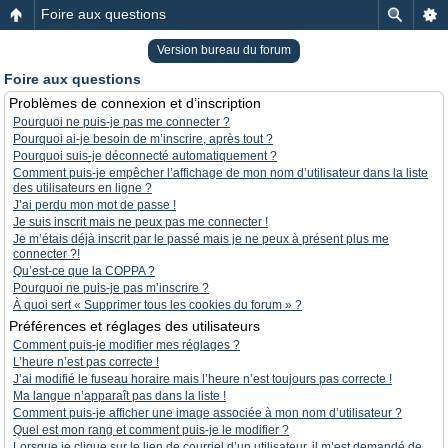
Foire aux questions
Version bureau du forum
Foire aux questions
Problèmes de connexion et d’inscription
Pourquoi ne puis-je pas me connecter ?
Pourquoi ai-je besoin de m’inscrire, après tout ?
Pourquoi suis-je déconnecté automatiquement ?
Comment puis-je empêcher l’affichage de mon nom d’utilisateur dans la liste
des utilisateurs en ligne ?
J’ai perdu mon mot de passe !
Je suis inscrit mais ne peux pas me connecter !
Je m’étais déjà inscrit par le passé mais je ne peux à présent plus me
connecter ?!
Qu’est-ce que la COPPA ?
Pourquoi ne puis-je pas m’inscrire ?
À quoi sert « Supprimer tous les cookies du forum » ?
Préférences et réglages des utilisateurs
Comment puis-je modifier mes réglages ?
L’heure n’est pas correcte !
J’ai modifié le fuseau horaire mais l’heure n’est toujours pas correcte !
Ma langue n’apparaît pas dans la liste !
Comment puis-je afficher une image associée à mon nom d’utilisateur ?
Quel est mon rang et comment puis-je le modifier ?
Lorsque je clique sur le lien de courriel d’un utilisateur, il m’est demandé de