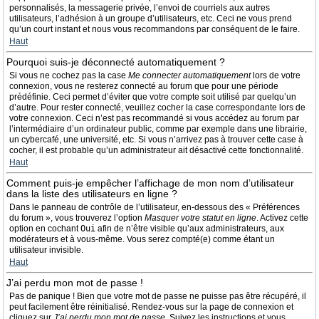
personnalisés, la messagerie privée, l’envoi de courriels aux autres
utilisateurs, l’adhésion à un groupe d’utilisateurs, etc. Ceci ne vous prend
qu’un court instant et nous vous recommandons par conséquent de le faire.
Haut
Pourquoi suis-je déconnecté automatiquement ?
Si vous ne cochez pas la case
Me connecter automatiquement
lors de votre
connexion, vous ne resterez connecté au forum que pour une période
prédéfinie. Ceci permet d’éviter que votre compte soit utilisé par quelqu’un
d’autre. Pour rester connecté, veuillez cocher la case correspondante lors de
votre connexion. Ceci n’est pas recommandé si vous accédez au forum par
l’intermédiaire d’un ordinateur public, comme par exemple dans une librairie,
un cybercafé, une université, etc. Si vous n’arrivez pas à trouver cette case à
cocher, il est probable qu’un administrateur ait désactivé cette fonctionnalité.
Haut
Comment puis-je empêcher l’affichage de mon nom d’utilisateur
dans la liste des utilisateurs en ligne ?
Dans le panneau de contrôle de l’utilisateur, en-dessous des « Préférences
du forum », vous trouverez l’option
Masquer votre statut en ligne
. Activez cette
option en cochant
Oui
afin de n’être visible qu’aux administrateurs, aux
modérateurs et à vous-même. Vous serez compté(e) comme étant un
utilisateur invisible.
Haut
J’ai perdu mon mot de passe !
Pas de panique ! Bien que votre mot de passe ne puisse pas être récupéré, il
peut facilement être réinitialisé. Rendez-vous sur la page de connexion et
cliquez sur
J’ai perdu mon mot de passe
. Suivez les instructions et vous