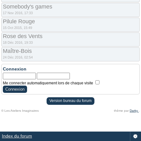
Somebody's games
17 Nov 2016, 17:33
Pilule Rouge
15 Oct 2015, 15:49
Rose des Vents
18 Déc 2016, 19:33
Maître-Bois
24 Déc 2016, 02:54
Connexion
Me connecter automatiquement lors de chaque visite
Version bureau du forum
© Les Ateliers Imaginaires
thème par
Darky
.
Index du forum