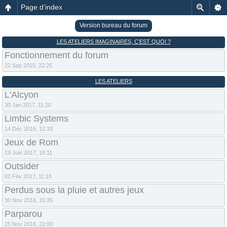
Page d’index
Version bureau du forum
LES ATELIERS IMAGINAIRES, C’EST QUOI ?
Fonctionnement du forum
22 Sep 2015, 22:25
LES ATELIERS
L'Alcyon
30 Jan 2017, 11:20
Limbic Systems
14 Déc 2016, 12:33
Jeux de Rom
19 Juin 2017, 16:11
Outsider
02 Fév 2017, 11:18
Perdus sous la pluie et autres jeux
30 Nov 2016, 15:35
Parparou
25 Nov 2016, 22:00