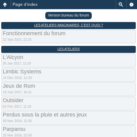
Page d’index
Version bureau du forum
LES ATELIERS IMAGINAIRES, C’EST QUOI ?
Fonctionnement du forum
22 Sep 2015, 22:25
LES ATELIERS
L'Alcyon
30 Jan 2017, 11:20
Limbic Systems
14 Déc 2016, 12:33
Jeux de Rom
19 Juin 2017, 16:11
Outsider
02 Fév 2017, 11:18
Perdus sous la pluie et autres jeux
30 Nov 2016, 15:35
Parparou
25 Nov 2016, 22:00