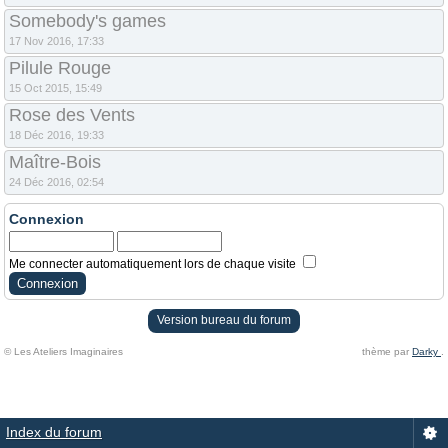
Somebody's games
17 Nov 2016, 17:33
Pilule Rouge
15 Oct 2015, 15:49
Rose des Vents
18 Déc 2016, 19:33
Maître-Bois
24 Déc 2016, 02:54
Connexion
Me connecter automatiquement lors de chaque visite
Version bureau du forum
© Les Ateliers Imaginaires
thème par
Darky
.
Index du forum