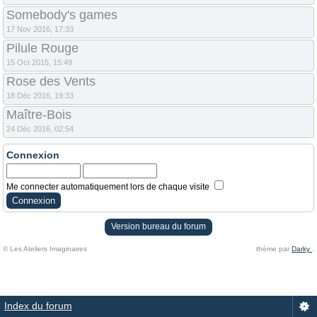
Somebody's games
17 Nov 2016, 17:33
Pilule Rouge
15 Oct 2015, 15:49
Rose des Vents
18 Déc 2016, 19:33
Maître-Bois
24 Déc 2016, 02:54
Connexion
Me connecter automatiquement lors de chaque visite
Version bureau du forum
© Les Ateliers Imaginaires
thème par
Darky
.
Index du forum