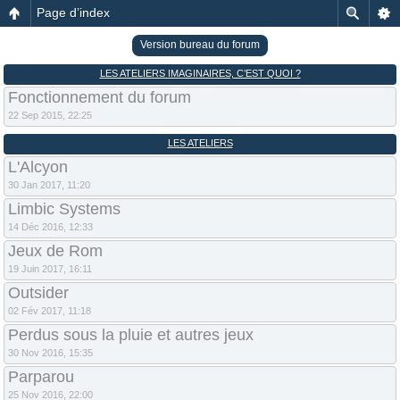
Page d’index
Version bureau du forum
LES ATELIERS IMAGINAIRES, C’EST QUOI ?
Fonctionnement du forum
22 Sep 2015, 22:25
LES ATELIERS
L'Alcyon
30 Jan 2017, 11:20
Limbic Systems
14 Déc 2016, 12:33
Jeux de Rom
19 Juin 2017, 16:11
Outsider
02 Fév 2017, 11:18
Perdus sous la pluie et autres jeux
30 Nov 2016, 15:35
Parparou
25 Nov 2016, 22:00