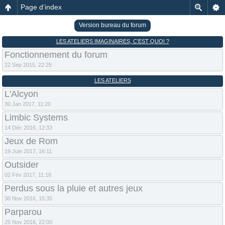
Page d’index
Version bureau du forum
LES ATELIERS IMAGINAIRES, C’EST QUOI ?
Fonctionnement du forum
22 Sep 2015, 22:25
LES ATELIERS
L'Alcyon
30 Jan 2017, 11:20
Limbic Systems
14 Déc 2016, 12:33
Jeux de Rom
19 Juin 2017, 16:11
Outsider
02 Fév 2017, 11:18
Perdus sous la pluie et autres jeux
30 Nov 2016, 15:35
Parparou
25 Nov 2016, 22:00