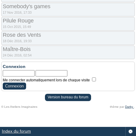
Somebody's games
17 Nov 2016, 17:33
Pilule Rouge
15 Oct 2015, 15:49
Rose des Vents
18 Déc 2016, 19:33
Maître-Bois
24 Déc 2016, 02:54
Connexion
Me connecter automatiquement lors de chaque visite
Version bureau du forum
© Les Ateliers Imaginaires
thème par
Darky
.
Index du forum