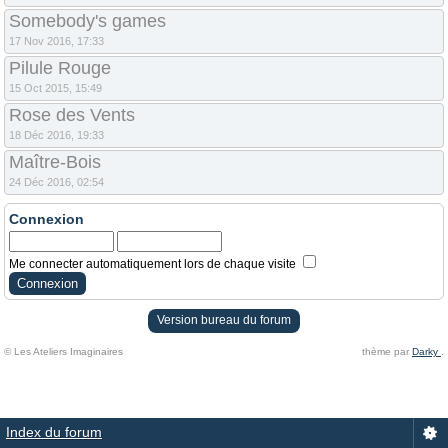
Somebody's games
17 Nov 2016, 17:33
Pilule Rouge
15 Oct 2015, 15:49
Rose des Vents
18 Déc 2016, 19:33
Maître-Bois
24 Déc 2016, 02:54
Connexion
Me connecter automatiquement lors de chaque visite
Version bureau du forum
© Les Ateliers Imaginaires
thème par
Darky
.
Index du forum