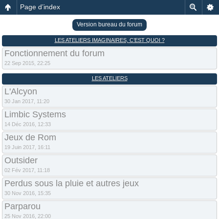
Page d’index
Version bureau du forum
LES ATELIERS IMAGINAIRES, C’EST QUOI ?
Fonctionnement du forum
22 Sep 2015, 22:25
LES ATELIERS
L'Alcyon
30 Jan 2017, 11:20
Limbic Systems
14 Déc 2016, 12:33
Jeux de Rom
19 Juin 2017, 16:11
Outsider
02 Fév 2017, 11:18
Perdus sous la pluie et autres jeux
30 Nov 2016, 15:35
Parparou
25 Nov 2016, 22:00