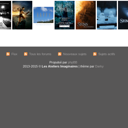
Flux
Tous les forums
Nouveaux sujets
Sujets actifs
Propulsé par
phpBB
2013-2015 ©
Les Ateliers Imaginaires
| thème par
Darky