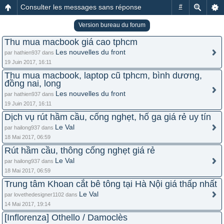
Consulter les messages sans réponse
#
Version bureau du forum
Thu mua macbook giá cao tphcm
Les nouvelles du front
par hathien937 dans
19 Juin 2017, 16:11
Thu mua macbook, laptop cũ tphcm, bình dương,
đồng nai, long
Les nouvelles du front
par hathien937 dans
19 Juin 2017, 16:11
Dịch vụ rút hầm cầu, cống nghẹt, hố ga giá rẻ uy tín
Le Val
par hailong937 dans
18 Mai 2017, 06:59
Rút hầm cầu, thông cống nghẹt giá rẻ
Le Val
par hailong937 dans
18 Mai 2017, 06:59
Trung tâm Khoan cắt bê tông tại Hà Nội giá thấp nhất
Le Val
par lovethedesigner1102 dans
14 Mai 2017, 19:14
[Inflorenza] Othello / Damoclès