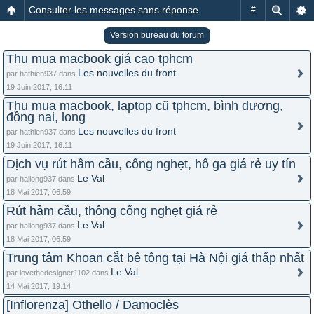
Consulter les messages sans réponse
#
Version bureau du forum
Thu mua macbook giá cao tphcm
Les nouvelles du front
par hathien937 dans
19 Juin 2017, 16:11
Thu mua macbook, laptop cũ tphcm, bình dương,
đồng nai, long
Les nouvelles du front
par hathien937 dans
19 Juin 2017, 16:11
Dịch vụ rút hầm cầu, cống nghẹt, hố ga giá rẻ uy tín
Le Val
par hailong937 dans
18 Mai 2017, 06:59
Rút hầm cầu, thông cống nghẹt giá rẻ
Le Val
par hailong937 dans
18 Mai 2017, 06:59
Trung tâm Khoan cắt bê tông tại Hà Nội giá thấp nhất
Le Val
par lovethedesigner1102 dans
14 Mai 2017, 19:14
[Inflorenza] Othello / Damoclès