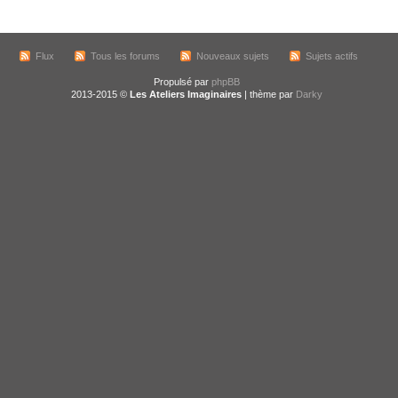
Flux
Tous les forums
Nouveaux sujets
Sujets actifs
Propulsé par
phpBB
2013-2015 ©
Les Ateliers Imaginaires
| thème par
Darky