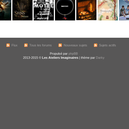
Flux
Tous les forums
Nouveaux sujets
Sujets actifs
Propulsé par
phpBB
2013-2015 ©
Les Ateliers Imaginaires
| thème par
Darky