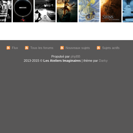
Flux
Tous les forums
Nouveaux sujets
Sujets actifs
Propulsé par
phpBB
2013-2015 ©
Les Ateliers Imaginaires
| thème par
Darky