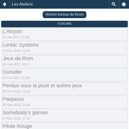
Les Ateliers
Version bureau du forum
FORUMS
L'Alcyon
30 Jan 2017, 11:20
Limbic Systems
14 Déc 2016, 12:33
Jeux de Rom
19 Juin 2017, 16:11
Outsider
02 Fév 2017, 11:18
Perdus sous la pluie et autres jeux
30 Nov 2016, 15:35
Parparou
25 Nov 2016, 22:00
Somebody's games
17 Nov 2016, 17:33
Pilule Rouge