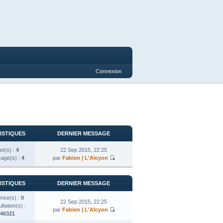
Connexion
ISTIQUES
DERNIER MESSAGE
et(s) :
4
22 Sep 2015, 22:25
age(s) :
4
par
Fabien | L'Alcyon
ISTIQUES
DERNIER MESSAGE
nse(s) :
0
22 Sep 2015, 22:25
tation(s) :
par
Fabien | L'Alcyon
46321