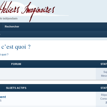
 Imaginaires
le indépendants
Rechercher
6
 c’est quoi ?
t quoi ?
FORUM
STAT
Suj
Mess
SUJETS ACTIFS
STAT
Répo
ment
Consul
25
2