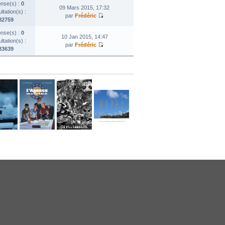
nse(s) :
0
09 Mars 2015, 17:32
tation(s) :
par
Frédéric
82759
nse(s) :
0
10 Jan 2015, 14:47
tation(s) :
par
Frédéric
83639