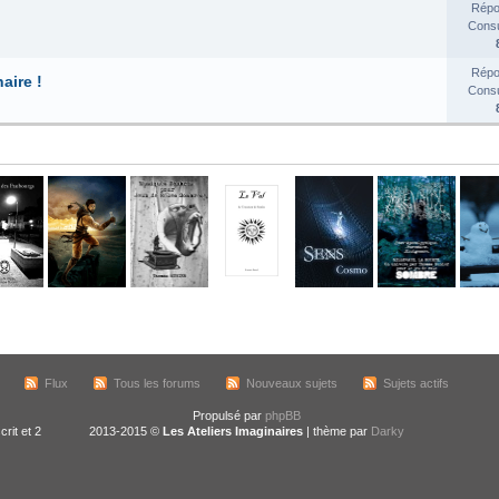
Répo
Consul
Répo
aire !
Consul
Flux
Tous les forums
Nouveaux sujets
Sujets actifs
Propulsé par
phpBB
crit et 2
2013-2015 ©
Les Ateliers Imaginaires
| thème par
Darky