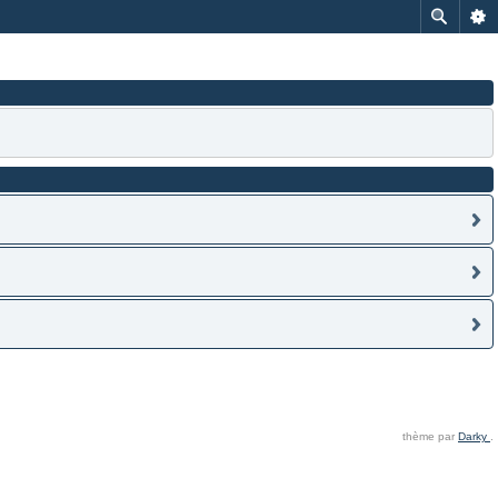
thème par
Darky
.