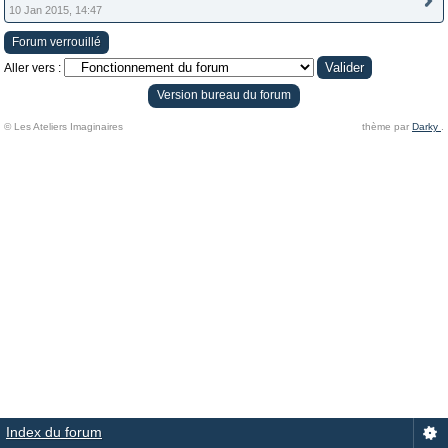
10 Jan 2015, 14:47
Forum verrouillé
Aller vers :
Version bureau du forum
© Les Ateliers Imaginaires
thème par
Darky
.
Index du forum