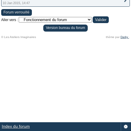
10 Jan 2015, 14:47
Forum verrouillé
Aller vers :
Version bureau du forum
© Les Ateliers Imaginaires
thème par
Darky
.
Index du forum