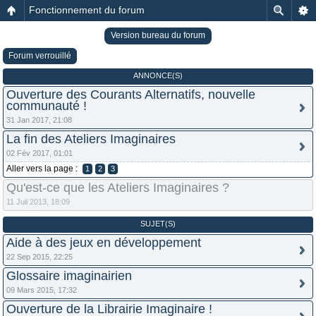
Fonctionnement du forum
Version bureau du forum
Forum verrouillé
ANNONCE(S)
Ouverture des Courants Alternatifs, nouvelle
communauté !
31 Jan 2017, 21:08
La fin des Ateliers Imaginaires
02 Fév 2017, 01:01
Aller vers la page :
1
2
3
Qu'est-ce que les Ateliers Imaginaires ?
11 Juil 2013, 18:09
SUJET(S)
Aide à des jeux en développement
22 Sep 2015, 22:25
Glossaire imaginairien
09 Mars 2015, 17:32
Ouverture de la Librairie Imaginaire !