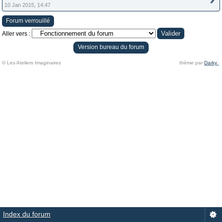
10 Jan 2015, 14:47
Forum verrouillé
Aller vers :
Version bureau du forum
© Les Ateliers Imaginaires
thème par
Darky
.
Index du forum