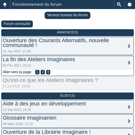
Fonctionnement du forum
Version bureau du forum
Forum verrouillé
ANNONCE(S)
Ouverture des Courants Alternatifs, nouvelle
communauté !
31 Jan 2017, 21:08
La fin des Ateliers Imaginaires
02 Fév 2017, 01:01
Aller vers la page :
1
2
3
Qu'est-ce que les Ateliers Imaginaires ?
11 Juil 2013, 18:09
SUJET(S)
Aide à des jeux en développement
22 Sep 2015, 22:25
Glossaire imaginairien
09 Mars 2015, 17:32
Ouverture de la Librairie Imaginaire !