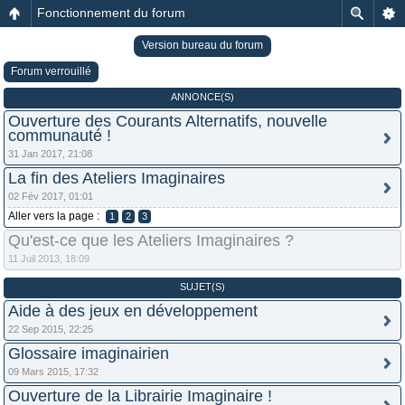
Fonctionnement du forum
Version bureau du forum
Forum verrouillé
ANNONCE(S)
Ouverture des Courants Alternatifs, nouvelle
communauté !
31 Jan 2017, 21:08
La fin des Ateliers Imaginaires
02 Fév 2017, 01:01
Aller vers la page :
1
2
3
Qu'est-ce que les Ateliers Imaginaires ?
11 Juil 2013, 18:09
SUJET(S)
Aide à des jeux en développement
22 Sep 2015, 22:25
Glossaire imaginairien
09 Mars 2015, 17:32
Ouverture de la Librairie Imaginaire !