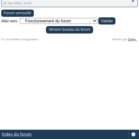
10 Jan 2015, 14:47
Forum verrouillé
Aller vers :
Version bureau du forum
© Les Ateliers Imaginaires
thème par
Darky
.
Index du forum