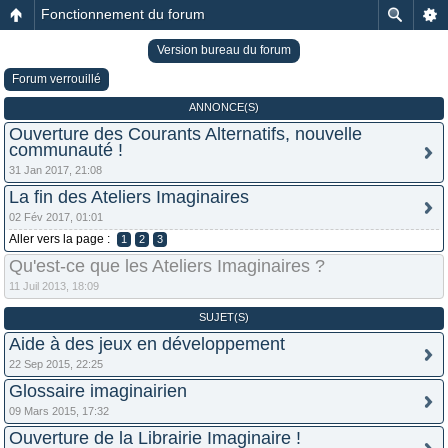
Fonctionnement du forum
Version bureau du forum
Forum verrouillé
ANNONCE(S)
Ouverture des Courants Alternatifs, nouvelle
communauté !
31 Jan 2017, 21:08
La fin des Ateliers Imaginaires
02 Fév 2017, 01:01
Aller vers la page :
1
2
3
Qu'est-ce que les Ateliers Imaginaires ?
11 Juil 2013, 18:09
SUJET(S)
Aide à des jeux en développement
22 Sep 2015, 22:25
Glossaire imaginairien
09 Mars 2015, 17:32
Ouverture de la Librairie Imaginaire !