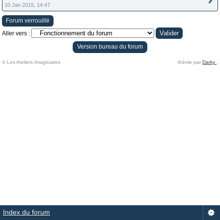
10 Jan 2015, 14:47
Forum verrouillé
Aller vers :
Version bureau du forum
© Les Ateliers Imaginaires
thème par
Darky
.
Index du forum