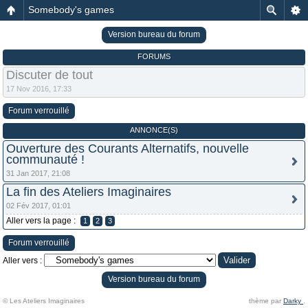
Somebody's games
Version bureau du forum
FORUMS
Discuter de tout
17 Nov 2016, 17:33
Forum verrouillé
ANNONCE(S)
Ouverture des Courants Alternatifs, nouvelle
communauté !
31 Jan 2017, 21:08
La fin des Ateliers Imaginaires
02 Fév 2017, 01:01
Aller vers la page :
1
2
3
Forum verrouillé
Aller vers :
Version bureau du forum
© Les Ateliers Imaginaires
thème par
Darky
.