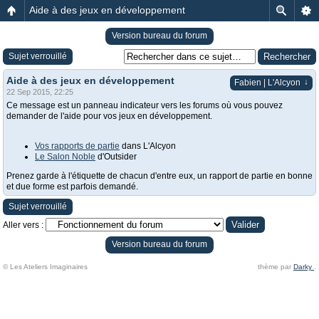
Aide à des jeux en développement
Version bureau du forum
Sujet verrouillé
Aide à des jeux en développement
↓
Fabien | L'Alcyon
22 Sep 2015, 22:25
Ce message est un panneau indicateur vers les forums où vous pouvez
demander de l'aide pour vos jeux en développement.
Vos rapports de partie
dans L'Alcyon
Le Salon Noble
d'Outsider
Prenez garde à l'étiquette de chacun d'entre eux, un rapport de partie en bonne
et due forme est parfois demandé.
Sujet verrouillé
Aller vers :
Version bureau du forum
© Les Ateliers Imaginaires
thème par
Darky
.