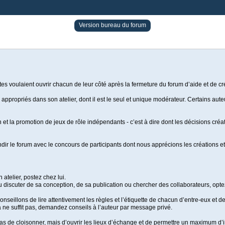
Version bureau du forum
es voulaient ouvrir chacun de leur côté après la fermeture du forum d’aide et de c
 appropriés dans son atelier, dont il est le seul et unique modérateur. Certains auteu
on et la promotion de jeux de rôle indépendants - c’est à dire dont les décisions cr
ndir le forum avec le concours de participants dont nous apprécions les créations et l
atelier, postez chez lui.
ou discuter de sa conception, de sa publication ou chercher des collaborateurs, op
seillons de lire attentivement les règles et l’étiquette de chacun d’entre-eux et de 
 ne suffit pas, demandez conseils à l’auteur par message privé.
pas de cloisonner, mais d’ouvrir les lieux d’échange et de permettre un maximum d’i