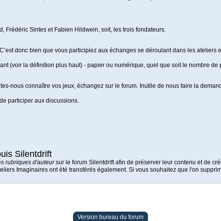
d, Frédéric Sintes et Fabien Hildwein, soit, les trois fondateurs.
C’est donc bien que vous participiez aux échanges se déroulant dans les ateliers e
ant (voir la définition plus haut) - papier ou numérique, quel que soit le nombre d
es-nous connaître vos jeux, échangez sur le forum. Inutile de nous faire la demande
 de participer aux discussions.
is Silentdrift
es
rubriques d'auteur
sur le forum Silentdrift afin de préserver leur contenu et de c
 Ateliers Imaginaires ont été transférés également. Si vous souhaitez que l'on sup
Version bureau du forum