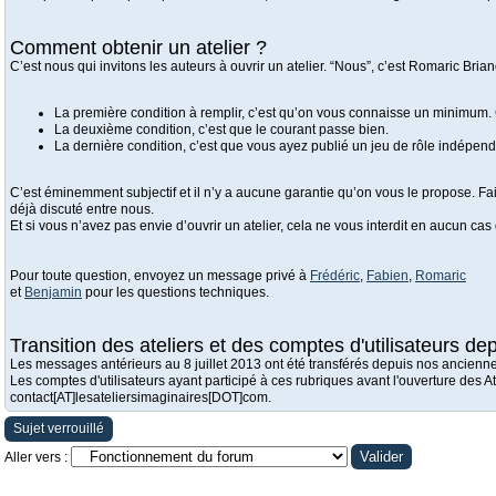
Comment obtenir un atelier ?
C’est nous qui invitons les auteurs à ouvrir un atelier. “Nous”, c’est Romaric Brian
La première condition à remplir, c’est qu’on vous connaisse un minimum. 
La deuxième condition, c’est que le courant passe bien.
La dernière condition, c’est que vous ayez publié un jeu de rôle indépend
C’est éminemment subjectif et il n’y a aucune garantie qu’on vous le propose. Fait
déjà discuté entre nous.
Et si vous n’avez pas envie d’ouvrir un atelier, cela ne vous interdit en aucun cas
Pour toute question, envoyez un message privé à
Frédéric
,
Fabien
,
Romaric
et
Benjamin
pour les questions techniques.
Transition des ateliers et des comptes d'utilisateurs depu
Les messages antérieurs au 8 juillet 2013 ont été transférés depuis nos ancienn
Les comptes d'utilisateurs ayant participé à ces rubriques avant l'ouverture des
contact[AT]lesateliersimaginaires[DOT]com.
Sujet verrouillé
Aller vers :