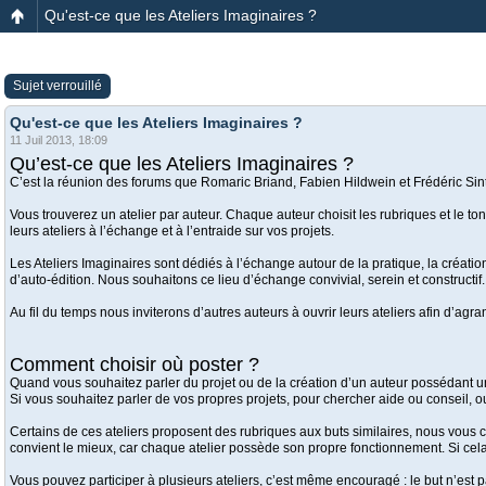
Qu'est-ce que les Ateliers Imaginaires ?
Sujet verrouillé
Qu'est-ce que les Ateliers Imaginaires ?
11 Juil 2013, 18:09
Qu’est-ce que les Ateliers Imaginaires ?
C’est la réunion des forums que Romaric Briand, Fabien Hildwein et Frédéric Sint
Vous trouverez un atelier par auteur. Chaque auteur choisit les rubriques et le ton
leurs ateliers à l’échange et à l’entraide sur vos projets.
Les Ateliers Imaginaires sont dédiés à l’échange autour de la pratique, la créati
d’auto-édition. Nous souhaitons ce lieu d’échange convivial, serein et constructif.
Au fil du temps nous inviterons d’autres auteurs à ouvrir leurs ateliers afin d’agra
Comment choisir où poster ?
Quand vous souhaitez parler du projet ou de la création d’un auteur possédant un 
Si vous souhaitez parler de vos propres projets, pour chercher aide ou conseil, 
Certains de ces ateliers proposent des rubriques aux buts similaires, nous vous con
convient le mieux, car chaque atelier possède son propre fonctionnement. Si cela
Vous pouvez participer à plusieurs ateliers, c’est même encouragé : le but n’est 