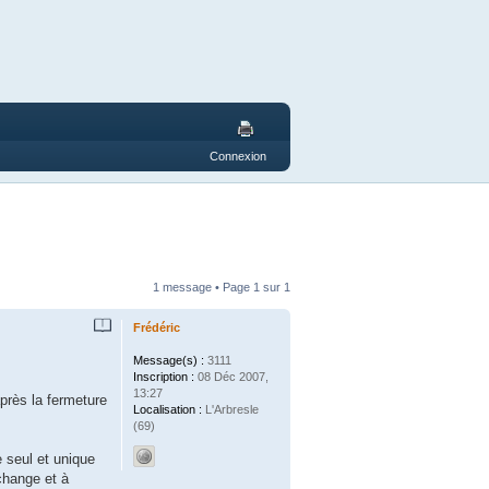
Connexion
1 message • Page
1
sur
1
Frédéric
Message(s) :
3111
Inscription :
08 Déc 2007,
13:27
près la fermeture
Localisation :
L'Arbresle
(69)
e seul et unique
échange et à