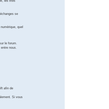
t, les trois
x échanges se
u numérique, quel
ur le forum.
é entre nous.
ft afin de
galement. Si vous