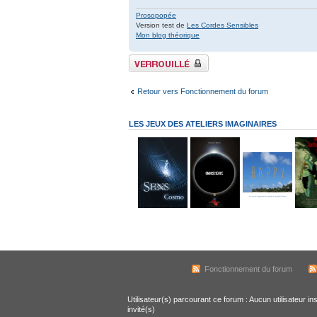
Prosopopée
Version test de
Les Cordes Sensibles
Mon blog théorique
Sujet verrouillé
Retour vers Fonctionnement du forum
LES JEUX DES ATELIERS IMAGINAIRES
Fonctionnement du forum
Utilisateur(s) parcourant ce forum : Aucun utilisateur ins
invité(s)