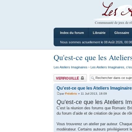
Les Ateliers
Communauté de jeux de rô
Index du forum
Librairie
Glossaire
Nous sommes actuellement le 08 Août 2026, 00:0
Qu'est-ce que les Atelier
Les Ateliers Imaginaires
›
Les Ateliers Imaginaires, c’es
Sujet verrouillé
Qu'est-ce que les Ateliers Imaginaire
par
Frédéric
» 11 Juil 2013, 18:09
Qu’est-ce que les Ateliers Im
C’est la réunion des forums que Romaric Bria
du forum d’aide et de création de jeux de r
Vous trouverez un atelier par auteur. Chaque 
modérateur. Certains auteurs privilégieront l