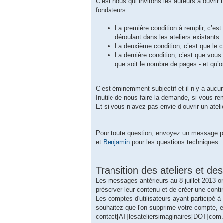
C’est nous qui invitons les auteurs à ouvrir u
fondateurs.
La première condition à remplir, c’e
déroulant dans les ateliers existants.
La deuxième condition, c’est que le 
La dernière condition, c’est que vous 
que soit le nombre de pages - et qu’
C’est éminemment subjectif et il n’y a aucu
Inutile de nous faire la demande, si vous rem
Et si vous n’avez pas envie d’ouvrir un ateli
Pour toute question, envoyez un message p
et
Benjamin
pour les questions techniques.
Transition des ateliers et des
Les messages antérieurs au 8 juillet 2013 o
préserver leur contenu et de créer une conti
Les comptes d'utilisateurs ayant participé à
souhaitez que l'on supprime votre compte,
contact[AT]lesateliersimaginaires[DOT]com.