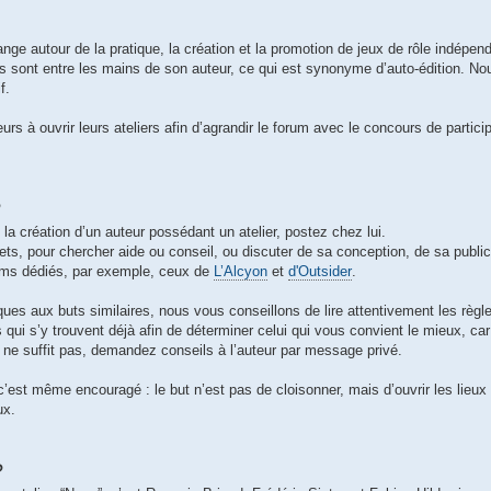
nge autour de la pratique, la création et la promotion de jeux de rôle indépend
s sont entre les mains de son auteur, ce qui est synonyme d’auto-édition. N
f.
urs à ouvrir leurs ateliers afin d’agrandir le forum avec le concours de partic
?
la création d’un auteur possédant un atelier, postez chez lui.
ets, pour chercher aide ou conseil, ou discuter de sa conception, de sa publi
rums dédiés, par exemple, ceux de
L’Alcyon
et
d'Outsider
.
ues aux buts similaires, nous vous conseillons de lire attentivement les règles
 qui s’y trouvent déjà afin de déterminer celui qui vous convient le mieux, car
ne suffit pas, demandez conseils à l’auteur par message privé.
 c’est même encouragé : le but n’est pas de cloisonner, mais d’ouvrir les lieu
ux.
?