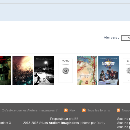
Aller vers :
Qu'est-ce que les Ateliers Imaginaires ?
Flux
Tous les forums
Nouve
Propulsé par
phpBB
Vous
ne 
crit et 3
2013-2015 ©
Les Ateliers Imaginaires
| thème par
Darky
Vous
ne 
Vous
ne 