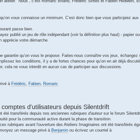
n atelier. “Nous”, c’est Romaric Briand, Frédéric Sintes et Fabien Hildwein, soi
st qu’on vous connaisse un minimum. C’est donc bien que vous participiez au
courant passe bien.
ayez publié un jeu de rôle indépendant (voir la définition plus haut) - papier o
on apprécie votre démarche.
ne garantie qu’on vous le propose. Faites-nous connaître vos jeux, échangez s
plissez les conditions, il y a de fortes chances pour qu’on en ait déjà discut
er, cela ne vous interdit en aucun cas de participer aux discussions.
rivé à
Frédéric
,
Fabien
,
Romaric
 comptes d'utilisateurs depuis Silentdrift
nt été transférés depuis nos anciennes
rubriques d'auteur
sur le forum Silentdri
nuité pour la communauté active durant la phase de transition.
 ces rubriques avant l'ouverture des Ateliers Imaginaires ont été transférés é
 envoyez un message privé à
Benjamin
ou écrivez un courriel à