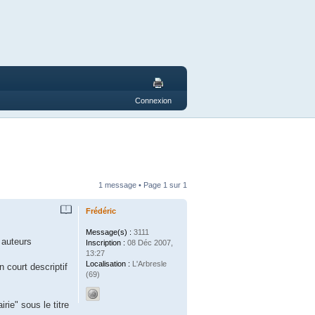
Connexion
1 message • Page
1
sur
1
Frédéric
Message(s) :
3111
 auteurs
Inscription :
08 Déc 2007,
13:27
Localisation :
L'Arbresle
 court descriptif
(69)
irie" sous le titre