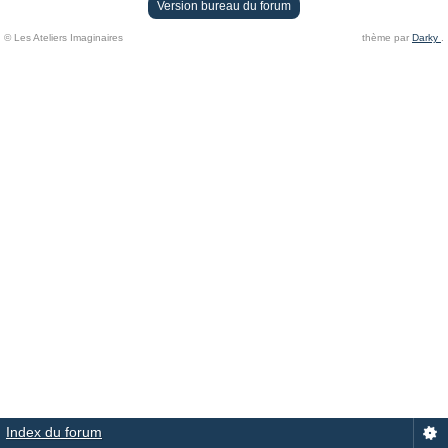
Version bureau du forum
© Les Ateliers Imaginaires
thème par
Darky
.
Index du forum