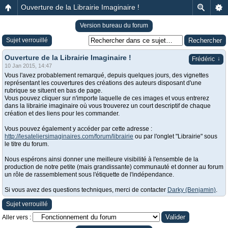
Ouverture de la Librairie Imaginaire !
Version bureau du forum
Sujet verrouillé
Ouverture de la Librairie Imaginaire !
↓
Frédéric
10 Jan 2015, 14:47
Vous l'avez probablement remarqué, depuis quelques jours, des vignettes
représentant les couvertures des créations des auteurs disposant d'une
rubrique se situent en bas de page.
Vous pouvez cliquer sur n'importe laquelle de ces images et vous entrerez
dans la librairie imaginaire où vous trouverez un court descriptif de chaque
création et des liens pour les commander.
Vous pouvez également y accéder par cette adresse :
http://lesateliersimaginaires.com/forum/librairie
ou par l'onglet "Librairie" sous
le titre du forum.
Nous espérons ainsi donner une meilleure visibilité à l'ensemble de la
production de notre petite (mais grandissante) communauté et donner au forum
un rôle de rassemblement sous l'étiquette de l'indépendance.
Si vous avez des questions techniques, merci de contacter
Darky (Benjamin)
.
Sujet verrouillé
Aller vers :