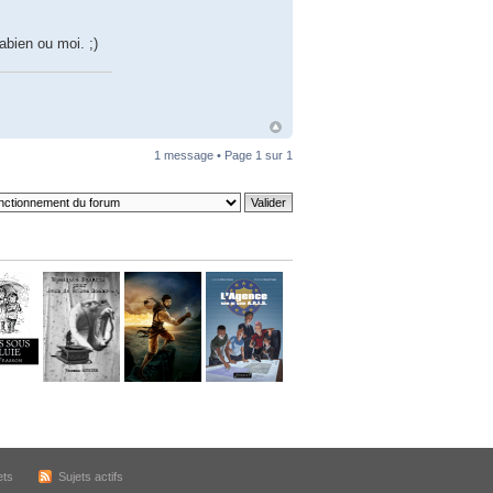
bien ou moi. ;)
1 message • Page
1
sur
1
ets
Sujets actifs