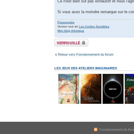
Ce n'est bien sûr pas exhaustif et nous l'agr
Si vous avez la moindre remarque sur le co
Prosopopée
Version test de
Les Cordes Sensibles
Mon blog théorique
Sujet verrouillé
Retour vers Fonctionnement du forum
LES JEUX DES ATELIERS IMAGINAIRES
Fonctionnement du for