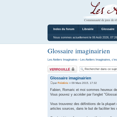
Les Ateliers
Communauté de jeux de rô
Index du forum
Librairie
Glossaire
Nous sommes actuellement le 06 Août 2026, 07:2
Glossaire imaginairien
Les Ateliers Imaginaires
›
Les Ateliers Imaginaires, c’es
Sujet verrouillé
Glossaire imaginairien
par
Frédéric
» 09 Mars 2015, 17:32
Fabien, Romaric et moi sommes heureux de v
Vous pouvez y accéder par l'onglet "Glossair
Vous trouverez des définitions de la plupart 
articles sources, dans le but de faciliter les