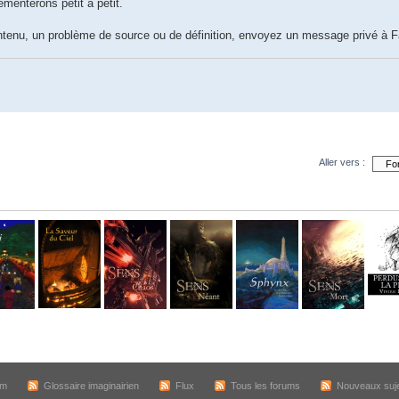
émenterons petit à petit.
ntenu, un problème de source ou de définition, envoyez un message privé à Fa
Aller vers :
um
Glossaire imaginairien
Flux
Tous les forums
Nouveaux suj