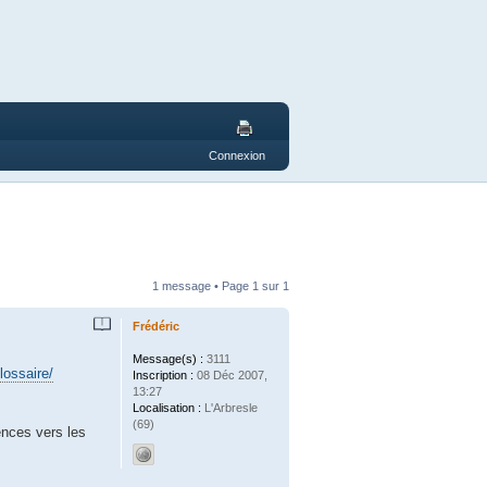
Connexion
1 message • Page
1
sur
1
Frédéric
Message(s) :
3111
lossaire/
Inscription :
08 Déc 2007,
13:27
Localisation :
L'Arbresle
(69)
rences vers les