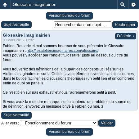
Glossaire imaginairien
Version bureau du forum
Sujet verrouillé
Glossaire imaginairien
↓
Frédéric
09 Mars 2015, 17:32
Fabien, Romaric et moi sommes heureux de vous présenter le Glossaire
imaginairien :
http://lesateliersimaginaires.com/glossaire/
Vous pouvez y accéder par l'onglet "Glossaire" juste au dessous du titre du
forum.
Vous trouverez des définitions de la plupart des concepts utilisés sur les
Ateliers Imaginaires et sur la Cellule, avec références vers les articles sources,
dans le but de faciliter les discussions théoriques (un petit lien et on comprend
enfin de quoi on parle !).
Ce n'est bien sûr pas exhaustif et nous l'agrémenterons petit à petit.
Si vous avez la moindre remarque sur le contenu, un problème de source ou
de définition, envoyez un message privé à Fabien ou moi. ;)
Sujet verrouillé
Aller vers :
Version bureau du forum