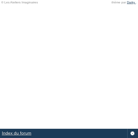
© Les Ateliers Imaginaires
thème par
Darky
.
Index du forum