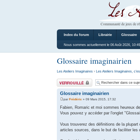
Les Ateliers
Communauté de jeux de rô
Index du forum
Librairie
Glossaire
Nous sommes actuellement le 06 Août 2026, 10:4
Glossaire imaginairien
Les Ateliers Imaginaires
›
Les Ateliers Imaginaires, c’es
Sujet verrouillé
Glossaire imaginairien
par
Frédéric
» 09 Mars 2015, 17:32
Fabien, Romaric et moi sommes heureux de v
Vous pouvez y accéder par l'onglet "Glossair
Vous trouverez des définitions de la plupart 
articles sources, dans le but de faciliter les