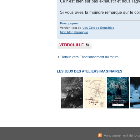
Ce n'est bien sûr pas exhaustif et nous l'agr
Si vous avez la moindre remarque sur le co
Prosopopée
Version test de
Les Cordes Sensibles
Mon blog théorique
Sujet verrouillé
Retour vers Fonctionnement du forum
LES JEUX DES ATELIERS IMAGINAIRES
Fonctionnement du for