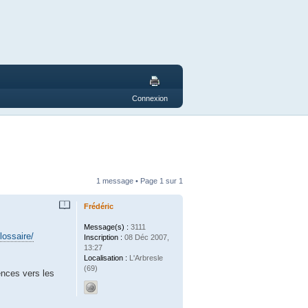
Connexion
1 message • Page
1
sur
1
Frédéric
Message(s) :
3111
lossaire/
Inscription :
08 Déc 2007,
13:27
Localisation :
L'Arbresle
(69)
rences vers les