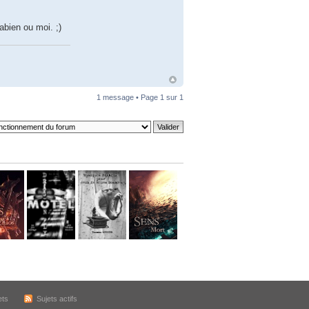
bien ou moi. ;)
1 message • Page
1
sur
1
ets
Sujets actifs