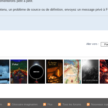
émenterons petit à petit.
ntenu, un problème de source ou de définition, envoyez un message privé à Fa
Aller vers :
um
Glossaire imaginairien
Flux
Tous les forums
Nouveaux suj