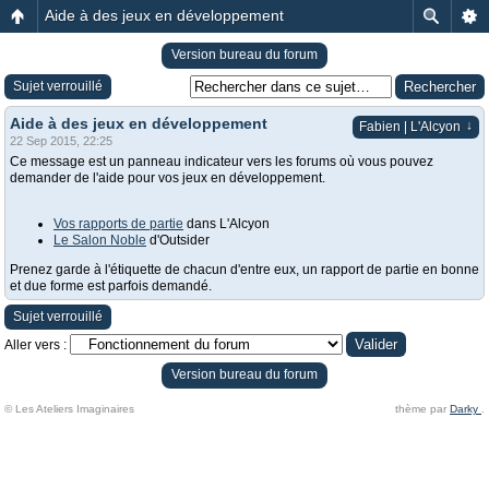
Aide à des jeux en développement
Version bureau du forum
Sujet verrouillé
Aide à des jeux en développement
↓
Fabien | L'Alcyon
22 Sep 2015, 22:25
Ce message est un panneau indicateur vers les forums où vous pouvez
demander de l'aide pour vos jeux en développement.
Vos rapports de partie
dans L'Alcyon
Le Salon Noble
d'Outsider
Prenez garde à l'étiquette de chacun d'entre eux, un rapport de partie en bonne
et due forme est parfois demandé.
Sujet verrouillé
Aller vers :
Version bureau du forum
© Les Ateliers Imaginaires
thème par
Darky
.