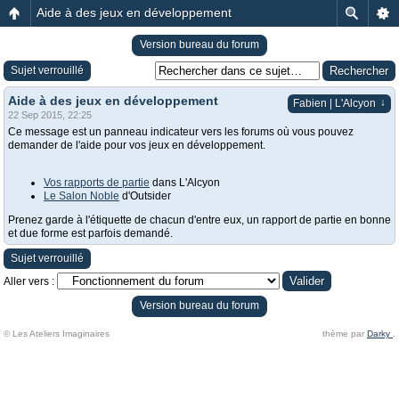
Aide à des jeux en développement
Version bureau du forum
Sujet verrouillé
Aide à des jeux en développement
↓
Fabien | L'Alcyon
22 Sep 2015, 22:25
Ce message est un panneau indicateur vers les forums où vous pouvez
demander de l'aide pour vos jeux en développement.
Vos rapports de partie
dans L'Alcyon
Le Salon Noble
d'Outsider
Prenez garde à l'étiquette de chacun d'entre eux, un rapport de partie en bonne
et due forme est parfois demandé.
Sujet verrouillé
Aller vers :
Version bureau du forum
© Les Ateliers Imaginaires
thème par
Darky
.