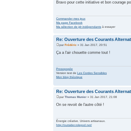
Bravo pour cette initiative et bon courage p
Commander mes jeux
Ma page Facebook
Ma sélection de jdr indépendants
à essayer
Re: Ouverture des Courants Alterna
par
Frédéric
» 31 Jan 2017, 20:51
Ça a l'air chouette comme tout !
Prosopopée
Version test de
Les Cordes Sensibles
Mon blog théorique
Re: Ouverture des Courants Alterna
par
Thomas Munier
» 31 Jan 2017, 21:08
On se revoit de l'autre côté !
Énergie créative. Univers artisanaux.
http://outsider.rolepod.net/