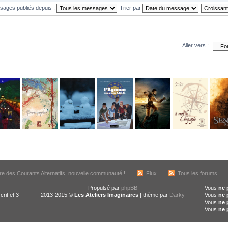
ssages publiés depuis :
Trier par
Aller vers :
e des Courants Alternatifs, nouvelle communauté !
Flux
Tous les forums
Propulsé par
phpBB
Vous
ne 
crit et 3
2013-2015 ©
Les Ateliers Imaginaires
| thème par
Darky
Vous
ne 
Vous
ne 
Vous
ne 