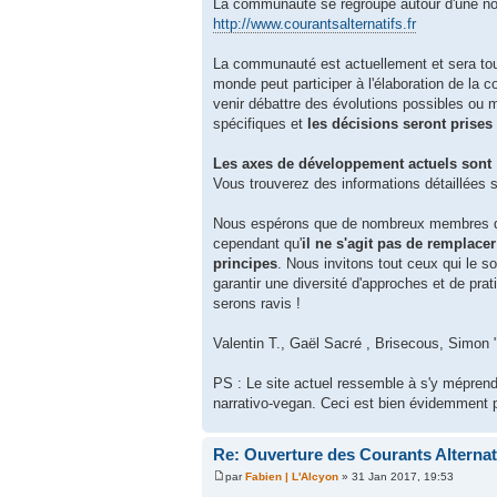
La communauté se regroupe autour d'une no
http://www.courantsalternatifs.fr
La communauté est actuellement et sera to
monde peut participer à l'élaboration de la 
venir débattre des évolutions possibles ou 
spécifiques et
les décisions seront prise
Les axes de développement actuels sont
Vous trouverez des informations détaillées s
Nous espérons que de nombreux membres des 
cependant qu'
il ne s'agit pas de remplacer
principes
. Nous invitons tout ceux qui le s
garantir une diversité d'approches et de pra
serons ravis !
Valentin T., Gaël Sacré , Brisecous, Simon 
PS : Le site actuel ressemble à s'y méprend
narrativo-vegan. Ceci est bien évidemment p
Re: Ouverture des Courants Alterna
par
Fabien | L'Alcyon
» 31 Jan 2017, 19:53