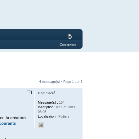
Connexion
4 message(s) • Page
1
sur
1
Gaël Sacré
Message(s) :
184
Inscription :
02 Oct 2009,
03:05
Localisation :
Poitiers
lace
la création
Courants