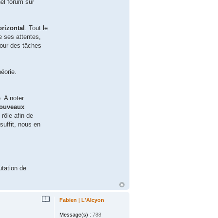
nel forum sur
orizontal
. Tout le
e ses attentes,
pour des tâches
héorie.
. A noter
nouveaux
rôle afin de
suffit, nous en
utation de
Fabien | L'Alcyon
Message(s) :
788