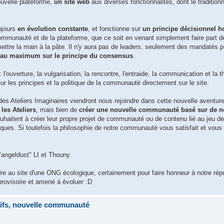
uvelle plateforme,
un site web
aux diverses fonctionnalités, dont le tradition
ujours
en évolution constante
, et fonctionne sur
un principe décisionnel h
communauté et de la plateforme, que ce soit en venant simplement faire part d
mettre la main à la pâte. Il n'y aura pas de leaders, seulement des mandatés 
s au maximum sur le principe du consensus
.
: l'ouverture, la vulgarisation, la rencontre, l'entraide, la communication et la t
ur les principes et la politique de la communauté directement sur le site.
Ateliers Imaginaires viendront nous rejoindre dans cette nouvelle aventure
 les Ateliers
, mais bien de
créer une nouvelle communauté basé sur de 
ouhaitent à créer leur propre projet de communauté ou de contenu lié au jeu de 
tiques. Si toutefois la philosophie de notre communauté vous satisfait et vous 
"angeldust" LI et Thouny.
re au site d'une ONG écologique, certainement pour faire honneur à notre rép
rovisoire et amené à évoluer :D
tifs, nouvelle communauté