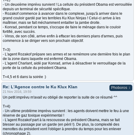
T=2)
- Un deuxième imprévu survient ! La cellule du président Obama est verrouillée
depuis un terminal de sécurité spécifique.
- Rozakof commence à avancer dans le complexe, jusqu'à arriver dans le
grand couloir gardé par les terribles Ku Klux Ninjas ! Celui-ci arrive à les
maîtriser, mais se fait méchamment entailler la jambe droite.
- Konrad, pendant ce temps, s'occupe de faire le ménage dans le couloir
fortifié, avec succès.
- Vinss, de son côté, arrive enfin à effacer les derniers plans d'armes, puis
commence à se diriger vers son prochain objectif.
T=3)
- L'agent Rozakof prépare ses armes et se remémore une dernière fois le plan
de la zone dans laquelle est enfermé Obama.
- L'agent Charlant, aidé par Konrad, arrive à désactiver le verrouillage de la
porte de la cellule du président Obama.
T=4,5 et 6 dans la soirée :)
Re: L'Agence contre le Ku Klux Klan
↓
Phoboros
21 Nov 2016, 19:59
Un petit imprévu m'avait vu obligé de reporter la suite de ce résumé ^^
T=4)
- Un ultime problème imprévu survient : les agents doivent mettre le feu à une
réserve de gaz toxique expérimental !
- L'agent Rozakof part à la rescoussse du président Obama, mais se fait
blesser au passage par un garde (en péril !). De plus, la complexité des
menottes du président vont l'obliger à prendre du temps pour les enlever
(chronophage 2).