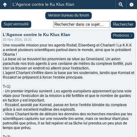
L'Agence contre le Ku Klux Klan
Version bureau du forum
Sujet verrouillé
L'Agence contre le Ku Klux Klan
↓
Phoboros
20 Nov 2016, 16:31
Une nouvelle mission pour les agents Rodaf, Eisenberg et Charlant ! Le K.K.K
a enlevé plusieurs scientifiques partout dans le monde, ainsi que le président
Obama !
La base où se trouvent les prisonniers se situe au Groenland. Un avion
parachute nos trois agents à une centaine de mètres du complexe fortifié, puis
s'en va trouver un endroit où atterrir pour l'extraction.
L'agent Charlant s'infiltre dans la base par les souterrains, tandis que Konrad et
Rozakof se préparent à forcer l'entrée principale.
T=1)
- Un premier imprévu survient. Les agents européens apprennent qu'une voie
vitale pour l'exécution de la mission a été fortifiée et que le nombre de gardes
en faction y est important.
- Rozakof, assisté par Konrad, passe en force l'entrée blindée du complexe
grâce à son excellent maîtrise des explosifs.
- Vinss Charlant tente de détruire les données des recherches menées par les
scientifiques capturés sur une nouvelle bio-arme, mais ce secteur étant plus
patrouillé que prévu, il se fait repérer et sa tâche lui prendra un peu plus de
temps que prévu.