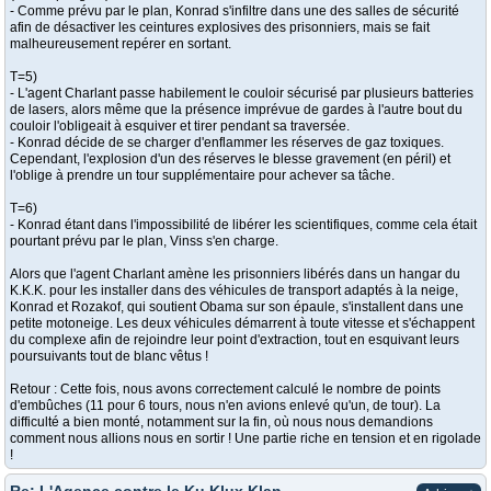
- Comme prévu par le plan, Konrad s'infiltre dans une des salles de sécurité
afin de désactiver les ceintures explosives des prisonniers, mais se fait
malheureusement repérer en sortant.
T=5)
- L'agent Charlant passe habilement le couloir sécurisé par plusieurs batteries
de lasers, alors même que la présence imprévue de gardes à l'autre bout du
couloir l'obligeait à esquiver et tirer pendant sa traversée.
- Konrad décide de se charger d'enflammer les réserves de gaz toxiques.
Cependant, l'explosion d'un des réserves le blesse gravement (en péril) et
l'oblige à prendre un tour supplémentaire pour achever sa tâche.
T=6)
- Konrad étant dans l'impossibilité de libérer les scientifiques, comme cela était
pourtant prévu par le plan, Vinss s'en charge.
Alors que l'agent Charlant amène les prisonniers libérés dans un hangar du
K.K.K. pour les installer dans des véhicules de transport adaptés à la neige,
Konrad et Rozakof, qui soutient Obama sur son épaule, s'installent dans une
petite motoneige. Les deux véhicules démarrent à toute vitesse et s'échappent
du complexe afin de rejoindre leur point d'extraction, tout en esquivant leurs
poursuivants tout de blanc vêtus !
Retour : Cette fois, nous avons correctement calculé le nombre de points
d'embûches (11 pour 6 tours, nous n'en avions enlevé qu'un, de tour). La
difficulté a bien monté, notamment sur la fin, où nous nous demandions
comment nous allions nous en sortir ! Une partie riche en tension et en rigolade
!