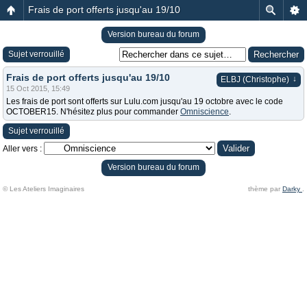
Frais de port offerts jusqu'au 19/10
Version bureau du forum
Sujet verrouillé
Frais de port offerts jusqu'au 19/10
↓
ELBJ (Christophe)
15 Oct 2015, 15:49
Les frais de port sont offerts sur Lulu.com jusqu'au 19 octobre avec le code
OCTOBER15. N'hésitez plus pour commander
Omniscience
.
Sujet verrouillé
Aller vers :
Version bureau du forum
© Les Ateliers Imaginaires
thème par
Darky
.