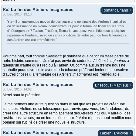
Re: La fin des Ateliers Imaginaires
↓
Romaric Briand
06 Déc 2016, 13:18
Y a-t-il un quelconque moyen de permettre une continuité des Ateliers imaginaires,
en définissant de nouveaux administrateurs pour le forum, en finançant les frais
d'hébergement ? Fabien, Frédéric, Romaric, acceptez-vous l'idée que quelqu'un
reprenne le flambeau, avec ou sans conditions de votre part, ou bien la fermeture
des Ateliers est-elle irrémédiable ?
Pour ma part, tout comme
Silentdrift
, je souhaite que ce forum fasse partie de
notre histoire commune. Je n'ai pas envie de céder les
Ateliers Imaginaires
à
quelqu'un d'autre qu'à Fred ou à Fabien. Or, comme aucun d'entre nous ne
souhaite poursuivre cette aventure-là (chacun préférant tenter ou poursuivre
d'autres choses), la fermeture des
Ateliers Imaginaires
est irrémédiable.
Re: La fin des Ateliers Imaginaires
↓
Brisecous (Mathieu)
06 Déc 2016, 14:02
Merci pour la précision.
Je me permets une autre question dans le but que les projets de créer une
suite post-Ateliers ne se télescopent pas : envisagez-vous, les fondateurs, de
créer une autre structure en remplacement des Ateliers ? Si oui, y aura-t-il des
restrictions d'accès, ou en termes éditoriaux ? Votre réponse peut modifier mon
opinion sur l'utilité de créer une nouvelle structure.
Re: La fin des Ateliers Imaginaires
↓
Fabien | L'Alcyon