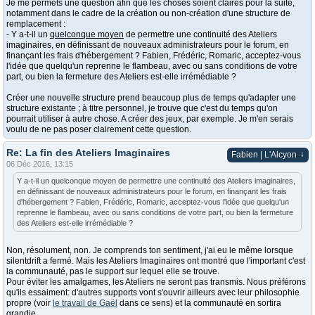
Je me permets une question afin que les choses soient claires pour la suite,
notamment dans le cadre de la création ou non-création d'une structure de
remplacement :
- Y a-t-il un
quelconque moyen
de permettre une continuité des Ateliers
imaginaires, en définissant de nouveaux administrateurs pour le forum, en
finançant les frais d'hébergement ? Fabien, Frédéric, Romaric, acceptez-vous
l'idée que quelqu'un reprenne le flambeau, avec ou sans conditions de votre
part, ou bien la fermeture des Ateliers est-elle irrémédiable ?
Créer une nouvelle structure prend beaucoup plus de temps qu'adapter une
structure existante ; à titre personnel, je trouve que c'est du temps qu'on
pourrait utiliser à autre chose. A créer des jeux, par exemple. Je m'en serais
voulu de ne pas poser clairement cette question.
Re: La fin des Ateliers Imaginaires
↓
Fabien | L'Alcyon
06 Déc 2016, 13:15
Y a-t-il un quelconque moyen de permettre une continuité des Ateliers imaginaires,
en définissant de nouveaux administrateurs pour le forum, en finançant les frais
d'hébergement ? Fabien, Frédéric, Romaric, acceptez-vous l'idée que quelqu'un
reprenne le flambeau, avec ou sans conditions de votre part, ou bien la fermeture
des Ateliers est-elle irrémédiable ?
Non, résolument, non. Je comprends ton sentiment, j'ai eu le même lorsque
silentdrift a fermé. Mais les Ateliers Imaginaires ont montré que l'important c'est
la communauté, pas le support sur lequel elle se trouve.
Pour éviter les amalgames, les Ateliers ne seront pas transmis. Nous préférons
qu'ils essaiment: d'autres supports vont s'ouvrir ailleurs avec leur philosophie
propre (voir
le travail de Gaël
dans ce sens) et la communauté en sortira
grandie.