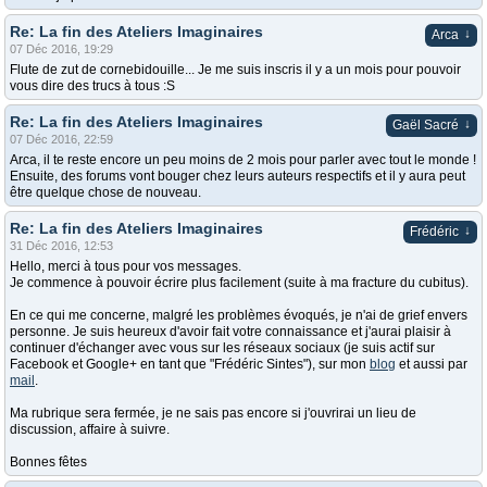
Re: La fin des Ateliers Imaginaires
↓
Arca
07 Déc 2016, 19:29
Flute de zut de cornebidouille... Je me suis inscris il y a un mois pour pouvoir
vous dire des trucs à tous :S
Re: La fin des Ateliers Imaginaires
↓
Gaël Sacré
07 Déc 2016, 22:59
Arca, il te reste encore un peu moins de 2 mois pour parler avec tout le monde !
Ensuite, des forums vont bouger chez leurs auteurs respectifs et il y aura peut
être quelque chose de nouveau.
Re: La fin des Ateliers Imaginaires
↓
Frédéric
31 Déc 2016, 12:53
Hello, merci à tous pour vos messages.
Je commence à pouvoir écrire plus facilement (suite à ma fracture du cubitus).
En ce qui me concerne, malgré les problèmes évoqués, je n'ai de grief envers
personne. Je suis heureux d'avoir fait votre connaissance et j'aurai plaisir à
continuer d'échanger avec vous sur les réseaux sociaux (je suis actif sur
Facebook et Google+ en tant que "Frédéric Sintes"), sur mon
blog
et aussi par
mail
.
Ma rubrique sera fermée, je ne sais pas encore si j'ouvrirai un lieu de
discussion, affaire à suivre.
Bonnes fêtes