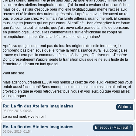
J'ai pas connu silentdrift et je ne sais pas trop quel était l'objectif initial de la
structure des ateliers imaginaires, donc j'ai du mal à évaluer si c'est un échec,
mais ce qui est sur c'est que pour moi elle facilitait quand même l'accès aux
œuvres et réflexions des auteurs présents ici après en avoir découvert un (et
oui, je poste que chez Rom, mais j'ai fureté ailleurs, quand même!). Et comme
tous les ptits jeunots qui ont pas connu SilentDrift... ben c'est grâce à ce forum
que j'ai connu tout le monde, que j'ai trouvé cette grande famille de penseurs
en jeuderologie... et tous les commentaires sur le fétichisme de l'objet ne
m’empêcheront pas d'être attaché aux ateliers imaginaires!
Après vu que je comprend pas du tout les origines de cette fermeture, je
comprend pas bien sous quelle forme la rennaissance aura lieu, donc ça se
trouve ça tuera pas la communauté et les échanges, effectivement. J'espère.
Donc présentement j’appréhende la transition plus que je ne suis triste de la
fermeture du forum en tant que tel.
Wait and see.
Mais attention, créateurs... J'ai vos noms! Et ceux de vos jeux! Pensez pas vous
enfuir aussi facilement! Sens monopolise de moins en moins mon attention, et
croyez bien que je vous retrouverez tous, vous et vos jeux, où que vous alliez
vous planquer!
Re: La fin des Ateliers Imaginaires
↓
Globo
06 Déc 2016, 00:36
Le roi est mort, vive le roi !
Re: La fin des Ateliers Imaginaires
↓
Brisecous (Mathieu)
06 Déc 2016, 01:54