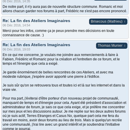
06 Déc 2016, 14:35
De notre part, il n'y aura pas de nouvelle structure commune. Romaric et moi
allons chacun garder nos forums à part, Frédéric ne s'est pas encore prononcé.
Re: La fin des Ateliers Imaginaires
↓
Brisecous (Mathieu)
06 Déc 2016, 14:54
Merci pour les infos, comme ça je peux prendre mes décisions en toute
connaissance de cause. :)
Re: La fin des Ateliers Imaginaires
↓
Thomas Munier
06 Déc 2016, 19:03
En ce qui me concerne, je voulais me joindre aux remerciements à faire à
Fabien, Frédéric et Romaric pour la création et l'entretien de ce forum, et le
temps et l'énergie que cela a exigé.
Je garde énormément de belles rencontres de ces Ateliers, et avec ma
modeste rubrique, j'espère avoir apporté une pierre à l'édifice.
Je suis sûr qu'on se retrouvera tous et toutes ici et là sur les internet et dans la
vraie vie.
Pour ma part, j'éviterai d'être porteur d'un nouveau projet de communauté,
manquant de temps et d'énergie pour cela. Ayant été président d'association et
administrateur de forum, je sais ce que cela exige, et je préfère me concentrer
sur mes jeux et les discussions autour. Je me replie sur les deux autres forums
où je suis actif, Terres Etranges et Casus No, quelque part cela me fera du
travail en moins, avoir deux forums au lieu de trois. Mais si quelqu'un recrée
une communauté, j'irai lire avec un grand intérêt et je soutiendrai l'initiative
comme je pourrai.