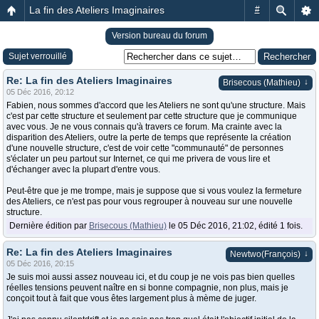
La fin des Ateliers Imaginaires
#
Version bureau du forum
Sujet verrouillé
Re: La fin des Ateliers Imaginaires
↓
Brisecous (Mathieu)
05 Déc 2016, 20:12
Fabien, nous sommes d'accord que les Ateliers ne sont qu'une structure. Mais
c'est par cette structure et seulement par cette structure que je communique
avec vous. Je ne vous connais qu'à travers ce forum. Ma crainte avec la
disparition des Ateliers, outre la perte de temps que représente la création
d'une nouvelle structure, c'est de voir cette "communauté" de personnes
s'éclater un peu partout sur Internet, ce qui me privera de vous lire et
d'échanger avec la plupart d'entre vous.
Peut-être que je me trompe, mais je suppose que si vous voulez la fermeture
des Ateliers, ce n'est pas pour vous regrouper à nouveau sur une nouvelle
structure.
Dernière édition par
Brisecous (Mathieu)
le 05 Déc 2016, 21:02, édité 1 fois.
Re: La fin des Ateliers Imaginaires
↓
Newtwo(François)
05 Déc 2016, 20:15
Je suis moi aussi assez nouveau ici, et du coup je ne vois pas bien quelles
réelles tensions peuvent naître en si bonne compagnie, non plus, mais je
conçoit tout à fait que vous êtes largement plus à mème de juger.