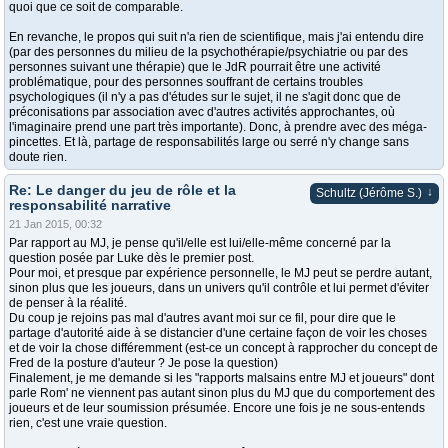
quoi que ce soit de comparable.
En revanche, le propos qui suit n'a rien de scientifique, mais j'ai entendu dire
(par des personnes du milieu de la psychothérapie/psychiatrie ou par des
personnes suivant une thérapie) que le JdR pourrait être une activité
problématique, pour des personnes souffrant de certains troubles
psychologiques (il n'y a pas d'études sur le sujet, il ne s'agit donc que de
préconisations par association avec d'autres activités approchantes, où
l'imaginaire prend une part très importante). Donc, à prendre avec des méga-
pincettes. Et là, partage de responsabilités large ou serré n'y change sans
doute rien.
Re: Le danger du jeu de rôle et la
↓
Schultz (Jérôme S.)
responsabilité narrative
21 Jan 2015, 00:32
Par rapport au MJ, je pense qu'il/elle est lui/elle-même concerné par la
question posée par Luke dès le premier post.
Pour moi, et presque par expérience personnelle, le MJ peut se perdre autant,
sinon plus que les joueurs, dans un univers qu'il contrôle et lui permet d'éviter
de penser à la réalité.
Du coup je rejoins pas mal d'autres avant moi sur ce fil, pour dire que le
partage d'autorité aide à se distancier d'une certaine façon de voir les choses
et de voir la chose différemment (est-ce un concept à rapprocher du concept de
Fred de la posture d'auteur ? Je pose la question)
Finalement, je me demande si les "rapports malsains entre MJ et joueurs" dont
parle Rom' ne viennent pas autant sinon plus du MJ que du comportement des
joueurs et de leur soumission présumée. Encore une fois je ne sous-entends
rien, c'est une vraie question.