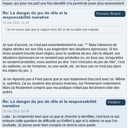
risque, qui pour ma part une fois identifié m'a permit de jouer plus sereinement.
Re: Le danger du jeu de rôle et la
↓
Romaric Briand
responsabilité narrative
15 Jan 2015, 11:29
Je ne trouve pas que le rapport d'un MJ et de sa table soit malsain.
Je suis d'accord, ce n'est pas essentiellement le cas. ^^ Mais l'absence de
règles strictes sur son rôle a pu engendrer des situations épineuses. Si les
livres avaient inscrits leurs règles, pour le système de jeu, dés le départ, ces
situations épineuses ne ce seraient pas produites ou, en tous cas, lorsqu'elles
se seraient produites, nous aurions pu dire "
ceci n'est plus du jeu de rôle
", c'est
du sadisme, ou de l'emprise, ou une secte, etc. en tous cas ce n'est pas dans
les règles du jeu. ;)
Je ne réponds pas à Fred parce que je suis totalement d'accord avec lui. Même
si, autrefois, j'ai pu soutenir des propos inverses, sur l'immersion notamment.
Mais j'ai finalement compris que ma pratique n'était pas forcément celle des
autres.
Re: Le danger du jeu de rôle et la responsabilité
↓
Frédéric
narrative
16 Jan 2015, 02:48
Luke : tu comprends bien que ce que je cherche à identifier, c'est tout ce qui
entoure cette question de difficulté ou d'effort à agir et à obtenir ce que l'on
souhaite. Je pense avoir bien compris ce dont tu veux parler.