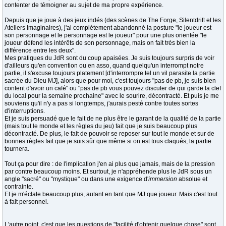
contenter de témoigner au sujet de ma propre expérience.
Depuis que je joue à des jeux indés (des scènes de The Forge, Silentdrift et les
Ateliers Imaginaires), j'ai complètement abandonné la posture "le joueur est
son personnage et le personnage est le joueur" pour une plus orientée "le
joueur défend les intérêts de son personnage, mais on fait très bien la
différence entre les deux".
Mes pratiques du JdR sont du coup apaisées. Je suis toujours surpris de voir
d'ailleurs qu'en convention ou en asso, quand quelqu'un interrompt notre
partie, il s'excuse toujours platement [d'interrompre tel un vil parasite la partie
sacrée du Dieu MJ], alors que pour moi, c'est toujours "pas de pb, je suis bien
content d'avoir un café" ou "pas de pb vous pouvez discuter de qui garde la clef
du local pour la semaine prochaine" avec le sourire, décontracté. Et puis je me
souviens qu'il n'y a pas si longtemps, j'aurais pesté contre toutes sortes
d'interruptions.
Et je suis persuadé que le fait de ne plus être le garant de la qualité de la partie
(mais tout le monde et les règles du jeu) fait que je suis beaucoup plus
décontracté. De plus, le fait de pouvoir se reposer sur tout le monde et sur de
bonnes règles fait que je suis sûr que même si on est tous claqués, la partie
tournera.
Tout ça pour dire : de l'implication j'en ai plus que jamais, mais de la pression
par contre beaucoup moins. Et surtout, je n'appréhende plus le JdR sous un
angle "sacré" ou "mystique" ou dans une exigence d'
immersion
absolue et
contrainte.
Et je m'éclate beaucoup plus, autant en tant que MJ que joueur. Mais c'est tout
à fait personnel.
L'autre point, c'est que les questions de "facilité d'obtenir quelque chose" sont