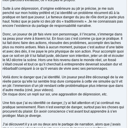
mon parcours exhaustif, ce n’est pas le propos.
Suite à une dépression, d’origine extérieure au jdr je précise, je me suis
penché sur mon hobby préféré et j’ai identifié un problème récurrent dû à la
pratique en tant que joueur. Le fameux danger du jeu de rôle dont je parle plus
haut. Notez que je parle ici des jdr dis « traditionnels ». Je ne connaissais pas
encore l’existence du partage de responsabilité narrative.
Donc, un joueur de jdr fais vivre son personnage, il l’incarne, s’immerge dans
sa peau pour vivre à travers lui. En tous cas c’est comme ça que je pratique. Il
lui fait donc faire des actions, résoudre des problèmes, accomplir des taches
plus ou moins ardues. Mais à aucun moment, puisque c’est autour d’une table
et avec des dés, il ne paye le prix physique de son action. Pour accomplir quoi
que ce soit en jdr il lui fallait juste, déclarer son intention, jeter un dé et écouter
le MJ décrire la scène. Hors une fois revenu dans le monde réel, un fossé
s’était creusé et tout ce qu’il cherchait à entreprendre devenait soudain dur et
rébarbatif comparé à ce qu’il venais de vivre avec ses personnages.
Voilà donc le danger que j’ai identifié. Un joueur peut être découragé de la vie
réelle parce qu’elle lui semble trop dure comparée à cette vie simulée qu’il vit
en jdr. l’immersion d’un jdr rendant cette problématique plus intense que dans
d’autre media (ciné, jeux videos).
On risque donc un repli sur soi, une aggravation de dépression, etc.
Une fois que j’ai eu identifié ce danger, j’y ai fait attention et j’ai continué ma
pratique sereinement. Rien n’est exempt de danger, surtout pas les choses qui
procurent du plaisir. En avoir conscience c’est avant tout apprendre à s’en
protéger. Mais je diverge.
J’ai découvert il y a un ou deux ans le partage de narration, alors que j’avais