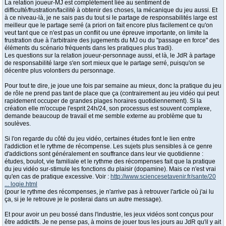
La relation joueur-MJ est complètement liée au sentiment de
difficulté/frustration/facilité à obtenir des choses, la mécanique du jeu aussi. Et
à ce niveau-là, je ne sais pas du tout si le partage de responsabilités large est
meilleur que le partage serré (a priori on fait encore plus facilement ce qu'on
veut tant que ce n'est pas un conflit ou une épreuve importante, on limite la
frustration due à l'arbitraire des jugements du MJ ou du "passage en force" des
éléments du scénario fréquents dans les pratiques plus tradi).
Les questions sur la relation joueur-personnage aussi, et là, le JdR à partage
de responsabilité large s'en sort mieux que le partage serré, puisqu'on se
décentre plus volontiers du personnage.
Pour tout te dire, je joue une fois par semaine au mieux, donc la pratique du jeu
de rôle ne prend pas tant de place que ça (contrairement au jeu vidéo qui peut
rapidement occuper de grandes plages horaires quotidiennement). Si la
création elle m'occupe l'esprit 24h/24, son processus est souvent complexe,
demande beaucoup de travail et me semble externe au problème que tu
soulèves.
Si l'on regarde du côté du jeu vidéo, certaines études font le lien entre
l'addiction et le rythme de récompense. Les sujets plus sensibles à ce genre
d'addictions sont généralement en souffrance dans leur vie quotidienne :
études, boulot, vie familiale et le rythme des récompenses fait que la pratique
du jeu vidéo sur-stimule les fonctions du plaisir (dopamine). Mais ce n'est vrai
qu'en cas de pratique excessive. Voir :
http://www.sciencesetavenir.fr/sante/20
... logie.html
(pour le rythme des récompenses, je n'arrive pas à retrouver l'article où j'ai lu
ça, si je le retrouve je le posterai dans un autre message).
Et pour avoir un peu bossé dans l'industrie, les jeux vidéos sont conçus pour
être addictifs. Je ne pense pas, à moins de jouer tous les jours au JdR qu'il y ait