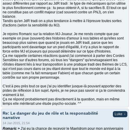
assez différentes par rapport au JdR tradi : le type de mécaniques qu'on utilise
le plus fonctionnent comme ça : tu peux obtenir A, si tu sacrifies B. Et tout ce qui
ne constitue pas un conflit majeur (cad souvent contre un PNJ), on s'en
balance.
Tandis qu'en JdR tradi on a plus tendance à mettre à l'épreuve toutes sortes
d'actions (selon la sensibilité du MJ).
Je rejoins Romaric sur la relation MJ-Joueur. Je me rends compte que par
exemple on joue (souvent) des histoires d'amour à nos tables et qu'elles sont
beaucoup plus saines que quand je jouais en JdR tradi, parce que les
participants sont davantage sur un pied d'égalité, il n'y a plus le rapport de
force entre MJ et joueurs qui pouvait déteindre sur ce type d'histoires.
Ça me rappelle certaines réactions quand j'ai commencé à parler des Cordes
Sensibles sur d'autres forums, où tous les "dangers" qu'envisageaient les
rôlistes étaient liés à leur transposition à une pratique tradi des thèmes de LCS,
qui n'ont pas cours dans ce jeu étant donné que tout le monde est égal à la
table (comme me l'a fait remarquer Fabien) et que chacun garde un certain
contrôle sur son propre personnage.
C'est à peu près tout ce que j'ai pu identifier jusque-là pouvant apporter des
pistes de réflexion à ton sujet. Après, je ne peux pas savoir si ça te conviendra
vraiment à toi.
Ça ne répond probablement pas directement à ta question, mais en même
temps elle mériterait une étude psycho-sociale. ^^
Re: Le danger du jeu de rôle et la responsabilité
↓
Luke
narrative
14 Jan 2015, 21:54
Romaric >
J'ai eu la chance de recevoir le Maelstrom pour mon anniversaire