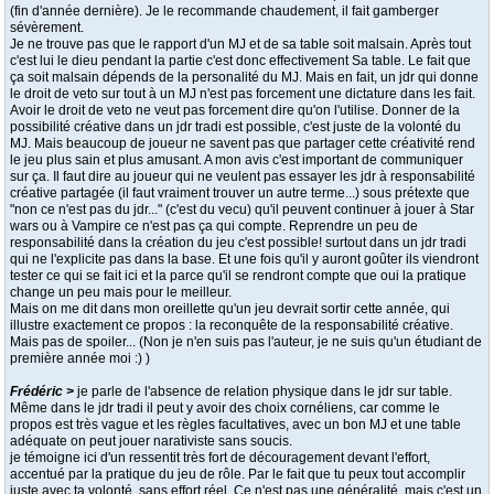
(fin d'année dernière). Je le recommande chaudement, il fait gamberger
sévèrement.
Je ne trouve pas que le rapport d'un MJ et de sa table soit malsain. Après tout
c'est lui le dieu pendant la partie c'est donc effectivement Sa table. Le fait que
ça soit malsain dépends de la personalité du MJ. Mais en fait, un jdr qui donne
le droit de veto sur tout à un MJ n'est pas forcement une dictature dans les fait.
Avoir le droit de veto ne veut pas forcement dire qu'on l'utilise. Donner de la
possibilité créative dans un jdr tradi est possible, c'est juste de la volonté du
MJ. Mais beaucoup de joueur ne savent pas que partager cette créativité rend
le jeu plus sain et plus amusant. A mon avis c'est important de communiquer
sur ça. Il faut dire au joueur qui ne veulent pas essayer les jdr à responsabilité
créative partagée (il faut vraiment trouver un autre terme...) sous prétexte que
"non ce n'est pas du jdr..." (c'est du vecu) qu'il peuvent continuer à jouer à Star
wars ou à Vampire ce n'est pas ça qui compte. Reprendre un peu de
responsabilité dans la création du jeu c'est possible! surtout dans un jdr tradi
qui ne l'explicite pas dans la base. Et une fois qu'il y auront goûter ils viendront
tester ce qui se fait ici et la parce qu'il se rendront compte que oui la pratique
change un peu mais pour le meilleur.
Mais on me dit dans mon oreillette qu'un jeu devrait sortir cette année, qui
illustre exactement ce propos : la reconquête de la responsabilité créative.
Mais pas de spoiler... (Non je n'en suis pas l'auteur, je ne suis qu'un étudiant de
première année moi :) )
Frédéric >
je parle de l'absence de relation physique dans le jdr sur table.
Même dans le jdr tradi il peut y avoir des choix cornéliens, car comme le
propos est très vague et les règles facultatives, avec un bon MJ et une table
adéquate on peut jouer narativiste sans soucis.
je témoigne ici d'un ressentit très fort de découragement devant l'effort,
accentué par la pratique du jeu de rôle. Par le fait que tu peux tout accomplir
juste avec ta volonté, sans effort réel. Ce n'est pas une généralité, mais c'est un