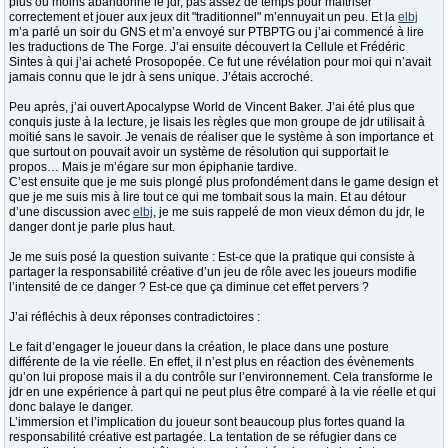
plus ou moins abandonné le jdr, pas assez de temps pour maîtriser
correctement et jouer aux jeux dit "traditionnel" m’ennuyait un peu. Et la
elbj
m’a parlé un soir du GNS et m’a envoyé sur PTBPTG ou j’ai commencé à lire
les traductions de The Forge. J’ai ensuite découvert la Cellule et Frédéric
Sintes à qui j’ai acheté Prosopopée. Ce fut une révélation pour moi qui n’avait
jamais connu que le jdr à sens unique. J’étais accroché.
Peu après, j’ai ouvert Apocalypse World de Vincent Baker. J’ai été plus que
conquis juste à la lecture, je lisais les règles que mon groupe de jdr utilisait à
moitié sans le savoir. Je venais de réaliser que le système à son importance et
que surtout on pouvait avoir un système de résolution qui supportait le
propos… Mais je m’égare sur mon épiphanie tardive.
C’est ensuite que je me suis plongé plus profondément dans le game design et
que je me suis mis à lire tout ce qui me tombait sous la main. Et au détour
d’une discussion avec
elbj
, je me suis rappelé de mon vieux démon du jdr, le
danger dont je parle plus haut.
Je me suis posé la question suivante : Est-ce que la pratique qui consiste à
partager la responsabilité créative d’un jeu de rôle avec les joueurs modifie
l’intensité de ce danger ? Est-ce que ça diminue cet effet pervers ?
J’ai réfléchis à deux réponses contradictoires :
Le fait d’engager le joueur dans la création, le place dans une posture
différente de la vie réelle. En effet, il n’est plus en réaction des évènements
qu’on lui propose mais il a du contrôle sur l’environnement. Cela transforme le
jdr en une expérience à part qui ne peut plus être comparé à la vie réelle et qui
donc balaye le danger.
L’immersion et l’implication du joueur sont beaucoup plus fortes quand la
responsabilité créative est partagée. La tentation de se réfugier dans ce