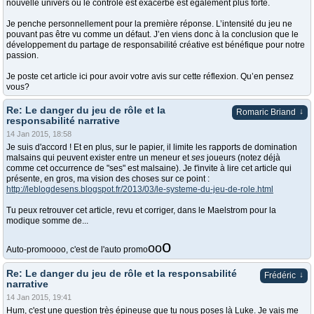
nouvelle univers ou le contrôle est exacerbé est également plus forte.
Je penche personnellement pour la première réponse. L’intensité du jeu ne
pouvant pas être vu comme un défaut. J’en viens donc à la conclusion que le
développement du partage de responsabilité créative est bénéfique pour notre
passion.
Je poste cet article ici pour avoir votre avis sur cette réflexion. Qu’en pensez
vous?
Re: Le danger du jeu de rôle et la
↓
Romaric Briand
responsabilité narrative
14 Jan 2015, 18:58
Je suis d'accord ! Et en plus, sur le papier, il limite les rapports de domination
malsains qui peuvent exister entre un meneur et
ses
joueurs (notez déjà
comme cet occurrence de "ses" est malsaine). Je t'invite à lire cet article qui
présente, en gros, ma vision des choses sur ce point :
http://leblogdesens.blogspot.fr/2013/03/le-systeme-du-jeu-de-role.html
Tu peux retrouver cet article, revu et corriger, dans le Maelstrom pour la
modique somme de...
o
oo
Auto-promoooo, c'est de l'auto promo
Re: Le danger du jeu de rôle et la responsabilité
↓
Frédéric
narrative
14 Jan 2015, 19:41
Hum, c'est une question très épineuse que tu nous poses là Luke. Je vais me