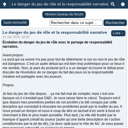
Le danger du jeu de rôle et la responsabilité narrative
Version bureau du forum
Sujet verrouillé
Le danger du jeu de rôle et la responsabilité narrative
↓
Luke
14 Jan 2015, 16:56
Évolution du danger du jeu de rôle avec le partage de responsabilité
narrative.
Avant propos
Le post qui va suivre n'a pas pour but de déterminer si oui ou non le jeu de rôle
est dangereux. C'est un autre débat qui est bien trop polémique pour ce lieux il
me semble. Non, je pars du postulat qu'il y a un danger et j'ouvre le débat pour
discuter de l'évolution de ce danger du fait des jeux où la responsabilité
créative est partagée avec les joueurs.
Propos
Je fais du jeu de rôle depuis… ça me fait mal de compter, mais c’est une
époque où il n’existait que D&D. Je vous laisse faire le calcul. Toujours est-il
que depuis mes premières parties de cet ancêtre j’ai été conquis par cette
discipline qui consistait à résoudre les problèmes posé par le maître du jeu. Il
nous posait un donjon et nous à coup de dés on tachait d’en venir à bout en
cherchant à être le plus malin possible. Plus tard, j’ai vite été frustré par le
manque d’apport créatif du joueur (autre qu’une belle description de l’action
conditionnée par le jet de dé), j’ai donc opté pour le rôle de MJ. Je vous passe