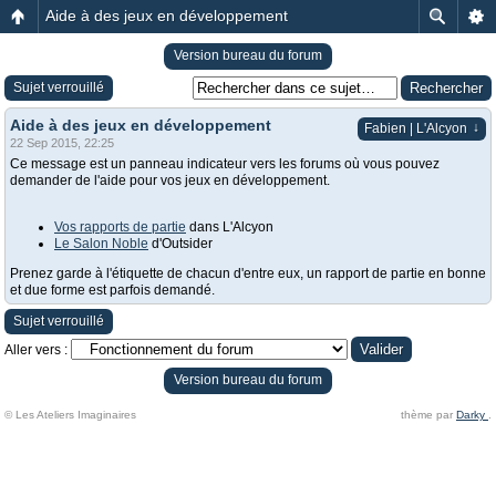
Aide à des jeux en développement
Version bureau du forum
Sujet verrouillé
Aide à des jeux en développement
↓
Fabien | L'Alcyon
22 Sep 2015, 22:25
Ce message est un panneau indicateur vers les forums où vous pouvez
demander de l'aide pour vos jeux en développement.
Vos rapports de partie
dans L'Alcyon
Le Salon Noble
d'Outsider
Prenez garde à l'étiquette de chacun d'entre eux, un rapport de partie en bonne
et due forme est parfois demandé.
Sujet verrouillé
Aller vers :
Version bureau du forum
© Les Ateliers Imaginaires
thème par
Darky
.