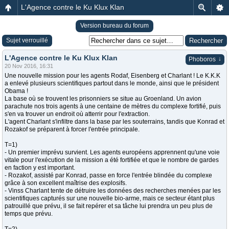
L'Agence contre le Ku Klux Klan
Version bureau du forum
Sujet verrouillé
L'Agence contre le Ku Klux Klan
↓
Phoboros
20 Nov 2016, 16:31
Une nouvelle mission pour les agents Rodaf, Eisenberg et Charlant ! Le K.K.K
a enlevé plusieurs scientifiques partout dans le monde, ainsi que le président
Obama !
La base où se trouvent les prisonniers se situe au Groenland. Un avion
parachute nos trois agents à une centaine de mètres du complexe fortifié, puis
s'en va trouver un endroit où atterrir pour l'extraction.
L'agent Charlant s'infiltre dans la base par les souterrains, tandis que Konrad et
Rozakof se préparent à forcer l'entrée principale.
T=1)
- Un premier imprévu survient. Les agents européens apprennent qu'une voie
vitale pour l'exécution de la mission a été fortifiée et que le nombre de gardes
en faction y est important.
- Rozakof, assisté par Konrad, passe en force l'entrée blindée du complexe
grâce à son excellent maîtrise des explosifs.
- Vinss Charlant tente de détruire les données des recherches menées par les
scientifiques capturés sur une nouvelle bio-arme, mais ce secteur étant plus
patrouillé que prévu, il se fait repérer et sa tâche lui prendra un peu plus de
temps que prévu.