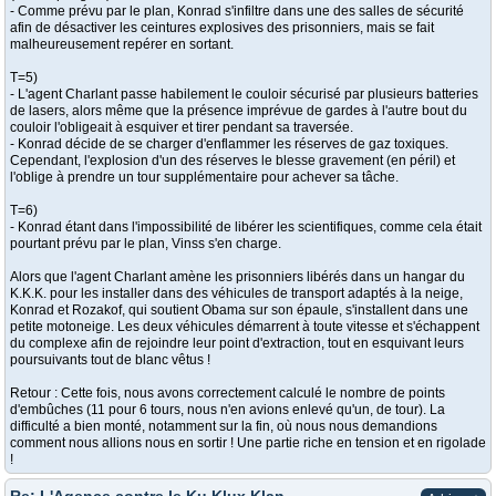
- Comme prévu par le plan, Konrad s'infiltre dans une des salles de sécurité
afin de désactiver les ceintures explosives des prisonniers, mais se fait
malheureusement repérer en sortant.
T=5)
- L'agent Charlant passe habilement le couloir sécurisé par plusieurs batteries
de lasers, alors même que la présence imprévue de gardes à l'autre bout du
couloir l'obligeait à esquiver et tirer pendant sa traversée.
- Konrad décide de se charger d'enflammer les réserves de gaz toxiques.
Cependant, l'explosion d'un des réserves le blesse gravement (en péril) et
l'oblige à prendre un tour supplémentaire pour achever sa tâche.
T=6)
- Konrad étant dans l'impossibilité de libérer les scientifiques, comme cela était
pourtant prévu par le plan, Vinss s'en charge.
Alors que l'agent Charlant amène les prisonniers libérés dans un hangar du
K.K.K. pour les installer dans des véhicules de transport adaptés à la neige,
Konrad et Rozakof, qui soutient Obama sur son épaule, s'installent dans une
petite motoneige. Les deux véhicules démarrent à toute vitesse et s'échappent
du complexe afin de rejoindre leur point d'extraction, tout en esquivant leurs
poursuivants tout de blanc vêtus !
Retour : Cette fois, nous avons correctement calculé le nombre de points
d'embûches (11 pour 6 tours, nous n'en avions enlevé qu'un, de tour). La
difficulté a bien monté, notamment sur la fin, où nous nous demandions
comment nous allions nous en sortir ! Une partie riche en tension et en rigolade
!