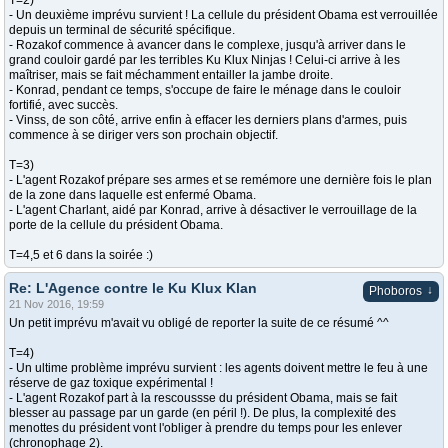
T=2)
- Un deuxième imprévu survient ! La cellule du président Obama est verrouillée
depuis un terminal de sécurité spécifique.
- Rozakof commence à avancer dans le complexe, jusqu'à arriver dans le
grand couloir gardé par les terribles Ku Klux Ninjas ! Celui-ci arrive à les
maîtriser, mais se fait méchamment entailler la jambe droite.
- Konrad, pendant ce temps, s'occupe de faire le ménage dans le couloir
fortifié, avec succès.
- Vinss, de son côté, arrive enfin à effacer les derniers plans d'armes, puis
commence à se diriger vers son prochain objectif.
T=3)
- L'agent Rozakof prépare ses armes et se remémore une dernière fois le plan
de la zone dans laquelle est enfermé Obama.
- L'agent Charlant, aidé par Konrad, arrive à désactiver le verrouillage de la
porte de la cellule du président Obama.
T=4,5 et 6 dans la soirée :)
Re: L'Agence contre le Ku Klux Klan
↓
Phoboros
21 Nov 2016, 19:59
Un petit imprévu m'avait vu obligé de reporter la suite de ce résumé ^^
T=4)
- Un ultime problème imprévu survient : les agents doivent mettre le feu à une
réserve de gaz toxique expérimental !
- L'agent Rozakof part à la rescoussse du président Obama, mais se fait
blesser au passage par un garde (en péril !). De plus, la complexité des
menottes du président vont l'obliger à prendre du temps pour les enlever
(chronophage 2).