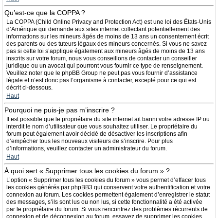
Qu’est-ce que la COPPA ?
La COPPA (Child Online Privacy and Protection Act) est une loi des États-Unis
d’Amérique qui demande aux sites internet collectant potentiellement des
informations sur les mineurs âgés de moins de 13 ans un consentement écrit
des parents ou des tuteurs légaux des mineurs concernés. Si vous ne savez
pas si cette loi s’applique également aux mineurs âgés de moins de 13 ans
inscrits sur votre forum, nous vous conseillons de contacter un conseiller
juridique ou un avocat qui pourront vous fournir ce type de renseignement.
Veuillez noter que le phpBB Group ne peut pas vous fournir d’assistance
légale et n’est donc pas l’organisme à contacter, excepté pour ce qui est
décrit ci-dessous.
Haut
Pourquoi ne puis-je pas m’inscrire ?
Il est possible que le propriétaire du site internet ait banni votre adresse IP ou
interdit le nom d’utilisateur que vous souhaitez utiliser. Le propriétaire du
forum peut également avoir décidé de désactiver les inscriptions afin
d’empêcher tous les nouveaux visiteurs de s’inscrire. Pour plus
d’informations, veuillez contacter un administrateur du forum.
Haut
À quoi sert « Supprimer tous les cookies du forum » ?
L’option « Supprimer tous les cookies du forum » vous permet d’effacer tous
les cookies générés par phpBB3 qui conservent votre authentification et votre
connexion au forum. Les cookies permettent également d’enregistrer le statut
des messages, s’ils sont lus ou non lus, si cette fonctionnalité a été activée
par le propriétaire du forum. Si vous rencontrez des problèmes récurrents de
connexion et de déconnexion au forum, essayez de supprimer les cookies.