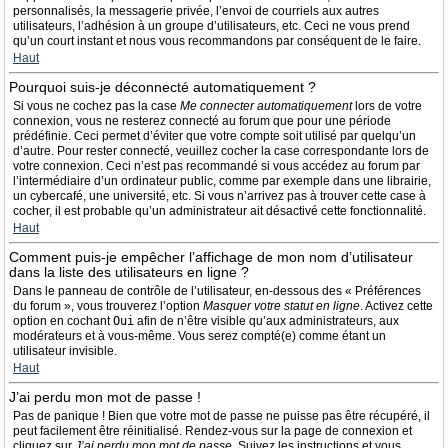
personnalisés, la messagerie privée, l’envoi de courriels aux autres
utilisateurs, l’adhésion à un groupe d’utilisateurs, etc. Ceci ne vous prend
qu’un court instant et nous vous recommandons par conséquent de le faire.
Haut
Pourquoi suis-je déconnecté automatiquement ?
Si vous ne cochez pas la case
Me connecter automatiquement
lors de votre
connexion, vous ne resterez connecté au forum que pour une période
prédéfinie. Ceci permet d’éviter que votre compte soit utilisé par quelqu’un
d’autre. Pour rester connecté, veuillez cocher la case correspondante lors de
votre connexion. Ceci n’est pas recommandé si vous accédez au forum par
l’intermédiaire d’un ordinateur public, comme par exemple dans une librairie,
un cybercafé, une université, etc. Si vous n’arrivez pas à trouver cette case à
cocher, il est probable qu’un administrateur ait désactivé cette fonctionnalité.
Haut
Comment puis-je empêcher l’affichage de mon nom d’utilisateur
dans la liste des utilisateurs en ligne ?
Dans le panneau de contrôle de l’utilisateur, en-dessous des « Préférences
du forum », vous trouverez l’option
Masquer votre statut en ligne
. Activez cette
option en cochant
Oui
afin de n’être visible qu’aux administrateurs, aux
modérateurs et à vous-même. Vous serez compté(e) comme étant un
utilisateur invisible.
Haut
J’ai perdu mon mot de passe !
Pas de panique ! Bien que votre mot de passe ne puisse pas être récupéré, il
peut facilement être réinitialisé. Rendez-vous sur la page de connexion et
cliquez sur
J’ai perdu mon mot de passe
. Suivez les instructions et vous