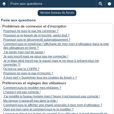
Foire aux questions
Version bureau du forum
Foire aux questions
Problèmes de connexion et d’inscription
Pourquoi ne puis-je pas me connecter ?
Pourquoi ai-je besoin de m’inscrire, après tout ?
Pourquoi suis-je déconnecté automatiquement ?
Comment puis-je empêcher l’affichage de mon nom d’utilisateur dans la liste
des utilisateurs en ligne ?
J’ai perdu mon mot de passe !
Je suis inscrit mais ne peux pas me connecter !
Je m’étais déjà inscrit par le passé mais je ne peux à présent plus me
connecter ?!
Qu’est-ce que la COPPA ?
Pourquoi ne puis-je pas m’inscrire ?
À quoi sert « Supprimer tous les cookies du forum » ?
Préférences et réglages des utilisateurs
Comment puis-je modifier mes réglages ?
L’heure n’est pas correcte !
J’ai modifié le fuseau horaire mais l’heure n’est toujours pas correcte !
Ma langue n’apparaît pas dans la liste !
Comment puis-je afficher une image associée à mon nom d’utilisateur ?
Quel est mon rang et comment puis-je le modifier ?
Lorsque je clique sur le lien de courriel d’un utilisateur, il m’est demandé de