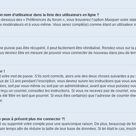
om d’utilisateur dans la liste des utilisateurs en ligne ?
en-dessous des « Préférences du forum », vous trouverez l’option
Masquer votre statu
aux modérateurs et à vous-même. Vous serez compté(e) comme étant un utilisateur in
 puisse pas être récupéré, il peut facilement être réinitialisé. Rendez-vous sur l
 vous devriez être en mesure de pouvoir vous connecter de nouveau dans peu de te
r !
t votre mot de passe. S’ils sont corrects, alors une des deux choses suivantes a pu 
ous de 13 ans pendant l’inscription, vous devrez suivre les instructions que vous a
vées, soit par vous-même ou soit par un administrateur, avant que vous puissiez ouvr
ez reçu un courriel, consultez les instructions. Si vous ne recevez pas de courriel,
 été filtré en tant que pourriel. Si vous êtes certain(e) que l’adresse de courrier é
r.
ne peux à présent plus me connecter ?!
ctivé ou supprimé votre compte pour une quelconque raison. De plus, beaucoup de f
tain temps afin de réduire la taille de leur base de données. Si tel était le cas, ins