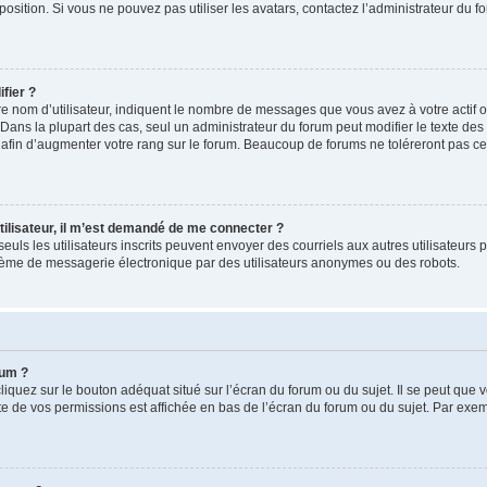
position. Si vous ne pouvez pas utiliser les avatars, contactez l’administrateur du f
fier ?
 nom d’utilisateur, indiquent le nombre de messages que vous avez à votre actif ou 
Dans la plupart des cas, seul un administrateur du forum peut modifier le texte de
afin d’augmenter votre rang sur le forum. Beaucoup de forums ne toléreront pas ce
 utilisateur, il m’est demandé de me connecter ?
, seuls les utilisateurs inscrits peuvent envoyer des courriels aux autres utilisateurs
stème de messagerie électronique par des utilisateurs anonymes ou des robots.
rum ?
iquez sur le bouton adéquat situé sur l’écran du forum ou du sujet. Il se peut que v
e de vos permissions est affichée en bas de l’écran du forum ou du sujet. Par exe