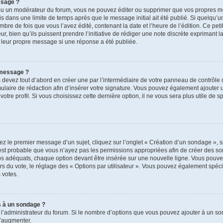
ssage ?
ou un modérateur du forum, vous ne pouvez éditer ou supprimer que vos propres m
s dans une limite de temps après que le message initial ait été publié. Si quelqu’u
de fois que vous l’avez édité, contenant la date et l’heure de l’édition. Ce petit t
, bien qu’ils puissent prendre l’initiative de rédiger une note discrète exprimant la
 leur propre message si une réponse a été publiée.
 message ?
evez tout d’abord en créer une par l’intermédiaire de votre panneau de contrôle de
mulaire de rédaction afin d’insérer votre signature. Vous pouvez également ajouter 
re profil. Si vous choisissez cette dernière option, il ne vous sera plus utile de 
z le premier message d’un sujet, cliquez sur l’onglet « Création d’un sondage », s
 il est probable que vous n’ayez pas les permissions appropriées afin de créer des s
s adéquats, chaque option devant être insérée sur une nouvelle ligne. Vous pouvez
ors du vote, le réglage des « Options par utilisateur ». Vous pouvez également spécif
s votes.
s à un sondage ?
r l’administrateur du forum. Si le nombre d’options que vous pouvez ajouter à un 
l’augmenter.