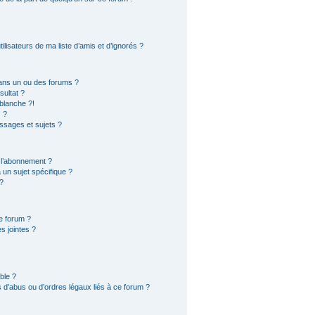
lisateurs de ma liste d’amis et d’ignorés ?
ans un ou des forums ?
ultat ?
blanche ?!
 ?
sages et sujets ?
t l’abonnement ?
un sujet spécifique ?
?
e forum ?
s jointes ?
ble ?
 d’abus ou d’ordres légaux liés à ce forum ?