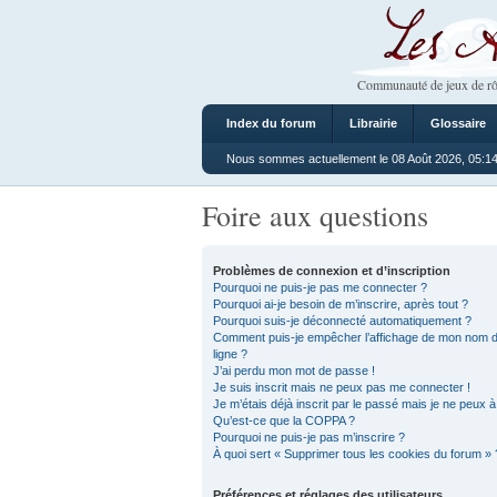
Les Ateliers
Communauté de jeux de rô
Index du forum
Librairie
Glossaire
Nous sommes actuellement le 08 Août 2026, 05:1
Foire aux questions
Problèmes de connexion et d’inscription
Pourquoi ne puis-je pas me connecter ?
Pourquoi ai-je besoin de m’inscrire, après tout ?
Pourquoi suis-je déconnecté automatiquement ?
Comment puis-je empêcher l’affichage de mon nom d’uti
ligne ?
J’ai perdu mon mot de passe !
Je suis inscrit mais ne peux pas me connecter !
Je m’étais déjà inscrit par le passé mais je ne peux 
Qu’est-ce que la COPPA ?
Pourquoi ne puis-je pas m’inscrire ?
À quoi sert « Supprimer tous les cookies du forum » 
Préférences et réglages des utilisateurs