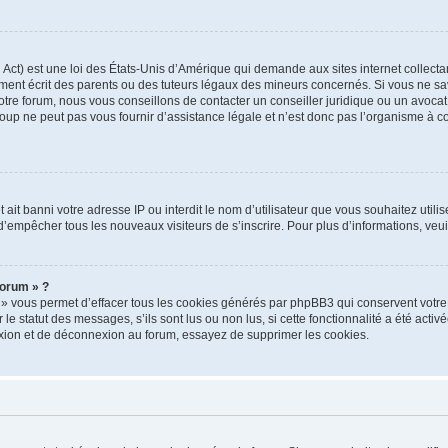
ct) est une loi des États-Unis d’Amérique qui demande aux sites internet collectan
nt écrit des parents ou des tuteurs légaux des mineurs concernés. Si vous ne sav
tre forum, nous vous conseillons de contacter un conseiller juridique ou un avocat 
p ne peut pas vous fournir d’assistance légale et n’est donc pas l’organisme à cont
net ait banni votre adresse IP ou interdit le nom d’utilisateur que vous souhaitez util
 d’empêcher tous les nouveaux visiteurs de s’inscrire. Pour plus d’informations, veu
forum » ?
 » vous permet d’effacer tous les cookies générés par phpBB3 qui conservent votre 
e statut des messages, s’ils sont lus ou non lus, si cette fonctionnalité a été activé
ion et de déconnexion au forum, essayez de supprimer les cookies.