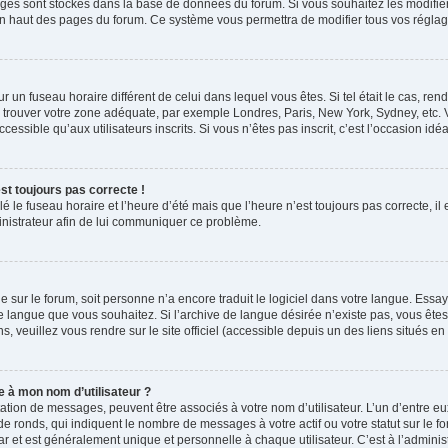
églages sont stockés dans la base de données du forum. Si vous souhaitez les modifi
t en haut des pages du forum. Ce système vous permettra de modifier tous vos réglag
 sur un fuseau horaire différent de celui dans lequel vous êtes. Si tel était le cas, 
 de trouver votre zone adéquate, par exemple Londres, Paris, New York, Sydney, etc. 
essible qu’aux utilisateurs inscrits. Si vous n’êtes pas inscrit, c’est l’occasion idéal
est toujours pas correcte !
lé le fuseau horaire et l’heure d’été mais que l’heure n’est toujours pas correcte, il
inistrateur afin de lui communiquer ce problème.
ngue sur le forum, soit personne n’a encore traduit le logiciel dans votre langue. E
ve de langue que vous souhaitez. Si l’archive de langue désirée n’existe pas, vous êt
s, veuillez vous rendre sur le site officiel (accessible depuis un des liens situés e
 à mon nom d’utilisateur ?
tation de messages, peuvent être associés à votre nom d’utilisateur. L’un d’entre e
e ronds, qui indiquent le nombre de messages à votre actif ou votre statut sur le f
 et est généralement unique et personnelle à chaque utilisateur. C’est à l’administ