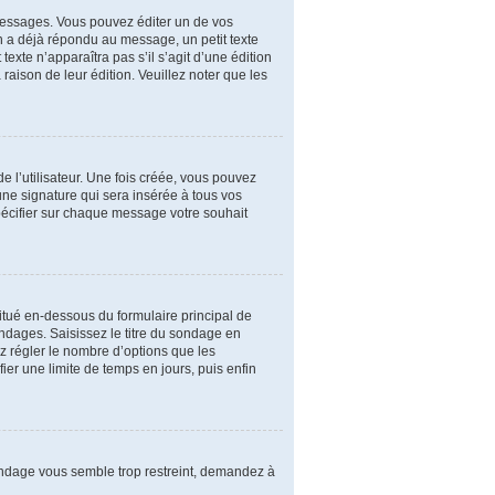
essages. Vous pouvez éditer un de vos
n a déjà répondu au message, un petit texte
exte n’apparaîtra pas s’il s’agit d’une édition
 raison de leur édition. Veuillez noter que les
 l’utilisateur. Une fois créée, vous pouvez
une signature qui sera insérée à tous vos
spécifier sur chaque message votre souhait
itué en-dessous du formulaire principal de
ondages. Saisissez le titre du sondage en
 régler le nombre d’options que les
ier une limite de temps en jours, puis enfin
sondage vous semble trop restreint, demandez à