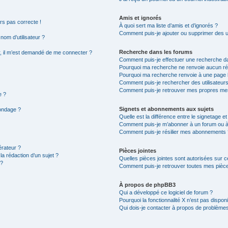
Amis et ignorés
urs pas correcte !
À quoi sert ma liste d’amis et d’ignorés ?
Comment puis-je ajouter ou supprimer des uti
om d’utilisateur ?
Recherche dans les forums
eur, il m’est demandé de me connecter ?
Comment puis-je effectuer une recherche d
Pourquoi ma recherche ne renvoie aucun rés
Pourquoi ma recherche renvoie à une page 
Comment puis-je rechercher des utilisateurs
Comment puis-je retrouver mes propres mes
e ?
Signets et abonnements aux sujets
sondage ?
Quelle est la différence entre le signetage e
Comment puis-je m’abonner à un forum ou à 
Comment puis-je résilier mes abonnements 
rateur ?
Pièces jointes
la rédaction d’un sujet ?
Quelles pièces jointes sont autorisées sur c
 ?
Comment puis-je retrouver toutes mes pièce
À propos de phpBB3
Qui a développé ce logiciel de forum ?
Pourquoi la fonctionnalité X n’est pas disponi
Qui dois-je contacter à propos de problèmes