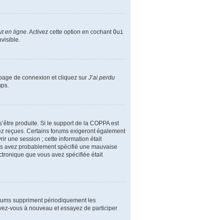
t en ligne
. Activez cette option en cochant
Oui
visible.
a page de connexion et cliquez sur
J’ai perdu
mps.
s’être produite. Si le support de la COPPA est
vez reçues. Certains forums exigeront également
ir une session ; cette information était
 vous avez probablement spécifié une mauvaise
lectronique que vous avez spécifiée était
orums suppriment périodiquement les
crivez-vous à nouveau et essayez de participer