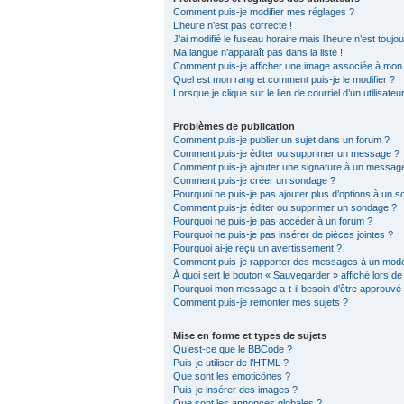
Comment puis-je modifier mes réglages ?
L’heure n’est pas correcte !
J’ai modifié le fuseau horaire mais l’heure n’est toujo
Ma langue n’apparaît pas dans la liste !
Comment puis-je afficher une image associée à mon n
Quel est mon rang et comment puis-je le modifier ?
Lorsque je clique sur le lien de courriel d’un utilisat
Problèmes de publication
Comment puis-je publier un sujet dans un forum ?
Comment puis-je éditer ou supprimer un message ?
Comment puis-je ajouter une signature à un messag
Comment puis-je créer un sondage ?
Pourquoi ne puis-je pas ajouter plus d’options à un 
Comment puis-je éditer ou supprimer un sondage ?
Pourquoi ne puis-je pas accéder à un forum ?
Pourquoi ne puis-je pas insérer de pièces jointes ?
Pourquoi ai-je reçu un avertissement ?
Comment puis-je rapporter des messages à un modé
À quoi sert le bouton « Sauvegarder » affiché lors de 
Pourquoi mon message a-t-il besoin d’être approuvé
Comment puis-je remonter mes sujets ?
Mise en forme et types de sujets
Qu’est-ce que le BBCode ?
Puis-je utiliser de l’HTML ?
Que sont les émoticônes ?
Puis-je insérer des images ?
Que sont les annonces globales ?