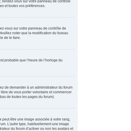
er, rendez-vous sur votre panneau de contrôle
es et toutes vos préférences.
rendez-vous sur votre panneau de contrôle de
Veuillez noter que la modification du fuseau
e de le faire.
 est probable que l’heure de l’horloge du
ssayez de demander à un administrateur du forum
es libre de vous porter volontaire et commencer
n bas de toutes les pages du forum).
ux peut être une image associée à votre rang,
orum. L’autre type, habituellement une image
rateur du forum d’activer ou non les avatars et