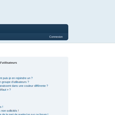
Connexion
’utilisateurs
t puis-je en rejoindre un ?
 groupe d’utilisateurs ?
araissent dans une couleur différente ?
éfaut » ?
s !
on sollicités !
le de la part de quelqu’un sur ce forum !