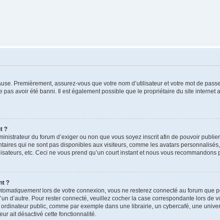
cause. Premièrement, assurez-vous que votre nom d’utilisateur et votre mot de passe s
 pas avoir été banni. Il est également possible que le propriétaire du site internet 
t ?
administrateur du forum d’exiger ou non que vous soyez inscrit afin de pouvoir publi
aires qui ne sont pas disponibles aux visiteurs, comme les avatars personnalisés, 
tilisateurs, etc. Ceci ne vous prend qu’un court instant et nous vous recommandons 
nt ?
utomatiquement
lors de votre connexion, vous ne resterez connecté au forum que p
qu’un d’autre. Pour rester connecté, veuillez cocher la case correspondante lors de
ordinateur public, comme par exemple dans une librairie, un cybercafé, une universit
ur ait désactivé cette fonctionnalité.