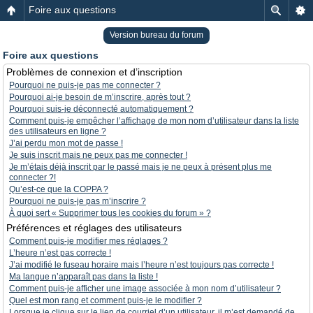
Foire aux questions
Version bureau du forum
Foire aux questions
Problèmes de connexion et d’inscription
Pourquoi ne puis-je pas me connecter ?
Pourquoi ai-je besoin de m’inscrire, après tout ?
Pourquoi suis-je déconnecté automatiquement ?
Comment puis-je empêcher l’affichage de mon nom d’utilisateur dans la liste
des utilisateurs en ligne ?
J’ai perdu mon mot de passe !
Je suis inscrit mais ne peux pas me connecter !
Je m’étais déjà inscrit par le passé mais je ne peux à présent plus me
connecter ?!
Qu’est-ce que la COPPA ?
Pourquoi ne puis-je pas m’inscrire ?
À quoi sert « Supprimer tous les cookies du forum » ?
Préférences et réglages des utilisateurs
Comment puis-je modifier mes réglages ?
L’heure n’est pas correcte !
J’ai modifié le fuseau horaire mais l’heure n’est toujours pas correcte !
Ma langue n’apparaît pas dans la liste !
Comment puis-je afficher une image associée à mon nom d’utilisateur ?
Quel est mon rang et comment puis-je le modifier ?
Lorsque je clique sur le lien de courriel d’un utilisateur, il m’est demandé de