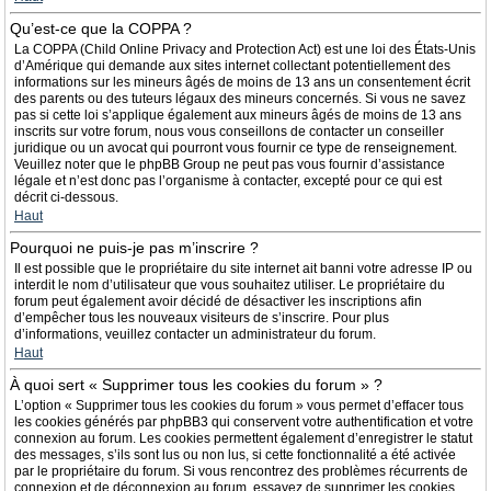
Qu’est-ce que la COPPA ?
La COPPA (Child Online Privacy and Protection Act) est une loi des États-Unis
d’Amérique qui demande aux sites internet collectant potentiellement des
informations sur les mineurs âgés de moins de 13 ans un consentement écrit
des parents ou des tuteurs légaux des mineurs concernés. Si vous ne savez
pas si cette loi s’applique également aux mineurs âgés de moins de 13 ans
inscrits sur votre forum, nous vous conseillons de contacter un conseiller
juridique ou un avocat qui pourront vous fournir ce type de renseignement.
Veuillez noter que le phpBB Group ne peut pas vous fournir d’assistance
légale et n’est donc pas l’organisme à contacter, excepté pour ce qui est
décrit ci-dessous.
Haut
Pourquoi ne puis-je pas m’inscrire ?
Il est possible que le propriétaire du site internet ait banni votre adresse IP ou
interdit le nom d’utilisateur que vous souhaitez utiliser. Le propriétaire du
forum peut également avoir décidé de désactiver les inscriptions afin
d’empêcher tous les nouveaux visiteurs de s’inscrire. Pour plus
d’informations, veuillez contacter un administrateur du forum.
Haut
À quoi sert « Supprimer tous les cookies du forum » ?
L’option « Supprimer tous les cookies du forum » vous permet d’effacer tous
les cookies générés par phpBB3 qui conservent votre authentification et votre
connexion au forum. Les cookies permettent également d’enregistrer le statut
des messages, s’ils sont lus ou non lus, si cette fonctionnalité a été activée
par le propriétaire du forum. Si vous rencontrez des problèmes récurrents de
connexion et de déconnexion au forum, essayez de supprimer les cookies.