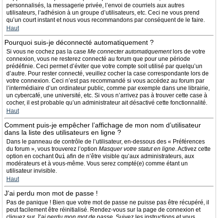
personnalisés, la messagerie privée, l’envoi de courriels aux autres
utilisateurs, l’adhésion à un groupe d’utilisateurs, etc. Ceci ne vous prend
qu’un court instant et nous vous recommandons par conséquent de le faire.
Haut
Pourquoi suis-je déconnecté automatiquement ?
Si vous ne cochez pas la case
Me connecter automatiquement
lors de votre
connexion, vous ne resterez connecté au forum que pour une période
prédéfinie. Ceci permet d’éviter que votre compte soit utilisé par quelqu’un
d’autre. Pour rester connecté, veuillez cocher la case correspondante lors de
votre connexion. Ceci n’est pas recommandé si vous accédez au forum par
l’intermédiaire d’un ordinateur public, comme par exemple dans une librairie,
un cybercafé, une université, etc. Si vous n’arrivez pas à trouver cette case à
cocher, il est probable qu’un administrateur ait désactivé cette fonctionnalité.
Haut
Comment puis-je empêcher l’affichage de mon nom d’utilisateur
dans la liste des utilisateurs en ligne ?
Dans le panneau de contrôle de l’utilisateur, en-dessous des « Préférences
du forum », vous trouverez l’option
Masquer votre statut en ligne
. Activez cette
option en cochant
Oui
afin de n’être visible qu’aux administrateurs, aux
modérateurs et à vous-même. Vous serez compté(e) comme étant un
utilisateur invisible.
Haut
J’ai perdu mon mot de passe !
Pas de panique ! Bien que votre mot de passe ne puisse pas être récupéré, il
peut facilement être réinitialisé. Rendez-vous sur la page de connexion et
cliquez sur
J’ai perdu mon mot de passe
. Suivez les instructions et vous