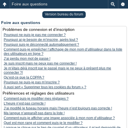
Foire aux questions
Version bureau du forum
Foire aux questions
Problèmes de connexion et d’inscription
Pourquoi ne puis-je pas me connecter ?
Pourquoi ai-je besoin de m’inscrire, après tout ?
Pourquoi suis-je déconnecté automatiquement ?
Comment puis-je empêcher l’affichage de mon nom d’utilisateur dans la liste
des utilisateurs en ligne ?
J’ai perdu mon mot de passe !
Je suis inscrit mais ne peux pas me connecter !
Je m’étais déjà inscrit par le passé mais je ne peux à présent plus me
connecter ?!
Qu’est-ce que la COPPA ?
Pourquoi ne puis-je pas m’inscrire ?
À quoi sert « Supprimer tous les cookies du forum » ?
Préférences et réglages des utilisateurs
Comment puis-je modifier mes réglages ?
L’heure n’est pas correcte !
J’ai modifié le fuseau horaire mais l’heure n’est toujours pas correcte !
Ma langue n’apparaît pas dans la liste !
Comment puis-je afficher une image associée à mon nom d’utilisateur ?
Quel est mon rang et comment puis-je le modifier ?
Lorsque je clique sur le lien de courriel d’un utilisateur, il m’est demandé de