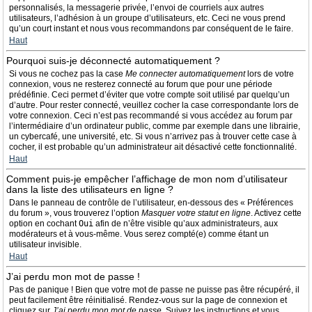
personnalisés, la messagerie privée, l’envoi de courriels aux autres
utilisateurs, l’adhésion à un groupe d’utilisateurs, etc. Ceci ne vous prend
qu’un court instant et nous vous recommandons par conséquent de le faire.
Haut
Pourquoi suis-je déconnecté automatiquement ?
Si vous ne cochez pas la case
Me connecter automatiquement
lors de votre
connexion, vous ne resterez connecté au forum que pour une période
prédéfinie. Ceci permet d’éviter que votre compte soit utilisé par quelqu’un
d’autre. Pour rester connecté, veuillez cocher la case correspondante lors de
votre connexion. Ceci n’est pas recommandé si vous accédez au forum par
l’intermédiaire d’un ordinateur public, comme par exemple dans une librairie,
un cybercafé, une université, etc. Si vous n’arrivez pas à trouver cette case à
cocher, il est probable qu’un administrateur ait désactivé cette fonctionnalité.
Haut
Comment puis-je empêcher l’affichage de mon nom d’utilisateur
dans la liste des utilisateurs en ligne ?
Dans le panneau de contrôle de l’utilisateur, en-dessous des « Préférences
du forum », vous trouverez l’option
Masquer votre statut en ligne
. Activez cette
option en cochant
Oui
afin de n’être visible qu’aux administrateurs, aux
modérateurs et à vous-même. Vous serez compté(e) comme étant un
utilisateur invisible.
Haut
J’ai perdu mon mot de passe !
Pas de panique ! Bien que votre mot de passe ne puisse pas être récupéré, il
peut facilement être réinitialisé. Rendez-vous sur la page de connexion et
cliquez sur
J’ai perdu mon mot de passe
. Suivez les instructions et vous