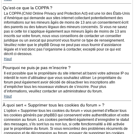
Qu’est-ce que la COPPA ?
La COPPA (Child Online Privacy and Protection Act) est une loi des États-Unis
d’Amérique qui demande aux sites internet collectant potentiellement des
informations sur les mineurs âgés de moins de 13 ans un consentement écrit
des parents ou des tuteurs légaux des mineurs concernés. Si vous ne savez
pas si cette loi s’applique également aux mineurs âgés de moins de 13 ans
inscrits sur votre forum, nous vous conseillons de contacter un conseiller
juridique ou un avocat qui pourront vous fournir ce type de renseignement.
Veuillez noter que le phpBB Group ne peut pas vous fournir d’assistance
légale et n’est donc pas l’organisme à contacter, excepté pour ce qui est
décrit ci-dessous.
Haut
Pourquoi ne puis-je pas m’inscrire ?
Il est possible que le propriétaire du site internet ait banni votre adresse IP ou
interdit le nom d’utilisateur que vous souhaitez utiliser. Le propriétaire du
forum peut également avoir décidé de désactiver les inscriptions afin
d’empêcher tous les nouveaux visiteurs de s’inscrire. Pour plus
d’informations, veuillez contacter un administrateur du forum.
Haut
À quoi sert « Supprimer tous les cookies du forum » ?
L’option « Supprimer tous les cookies du forum » vous permet d’effacer tous
les cookies générés par phpBB3 qui conservent votre authentification et votre
connexion au forum. Les cookies permettent également d’enregistrer le statut
des messages, s’ils sont lus ou non lus, si cette fonctionnalité a été activée
par le propriétaire du forum. Si vous rencontrez des problèmes récurrents de
connexion et de déconnexion au forum, essayez de supprimer les cookies.