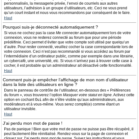
personnalisés, la messagerie privée, l’envoi de courriels aux autres
utilisateurs, l’adhésion à un groupe d’utilisateurs, etc. Ceci ne vous prend
qu’un court instant et nous vous recommandons par conséquent de le faire.
Haut
Pourquoi suis-je déconnecté automatiquement ?
Si vous ne cochez pas la case
Me connecter automatiquement
lors de votre
connexion, vous ne resterez connecté au forum que pour une période
prédéfinie. Ceci permet d’éviter que votre compte soit utilisé par quelqu’un
d’autre. Pour rester connecté, veuillez cocher la case correspondante lors de
votre connexion. Ceci n’est pas recommandé si vous accédez au forum par
l’intermédiaire d’un ordinateur public, comme par exemple dans une librairie,
un cybercafé, une université, etc. Si vous n’arrivez pas à trouver cette case à
cocher, il est probable qu’un administrateur ait désactivé cette fonctionnalité.
Haut
Comment puis-je empêcher l’affichage de mon nom d’utilisateur
dans la liste des utilisateurs en ligne ?
Dans le panneau de contrôle de l’utilisateur, en-dessous des « Préférences
du forum », vous trouverez l’option
Masquer votre statut en ligne
. Activez cette
option en cochant
Oui
afin de n’être visible qu’aux administrateurs, aux
modérateurs et à vous-même. Vous serez compté(e) comme étant un
utilisateur invisible.
Haut
J’ai perdu mon mot de passe !
Pas de panique ! Bien que votre mot de passe ne puisse pas être récupéré, il
peut facilement être réinitialisé. Rendez-vous sur la page de connexion et
cliquez sur
J’ai perdu mon mot de passe
. Suivez les instructions et vous