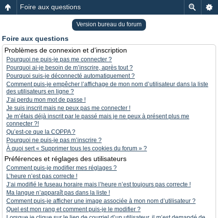
Foire aux questions
Version bureau du forum
Foire aux questions
Problèmes de connexion et d’inscription
Pourquoi ne puis-je pas me connecter ?
Pourquoi ai-je besoin de m’inscrire, après tout ?
Pourquoi suis-je déconnecté automatiquement ?
Comment puis-je empêcher l’affichage de mon nom d’utilisateur dans la liste
des utilisateurs en ligne ?
J’ai perdu mon mot de passe !
Je suis inscrit mais ne peux pas me connecter !
Je m’étais déjà inscrit par le passé mais je ne peux à présent plus me
connecter ?!
Qu’est-ce que la COPPA ?
Pourquoi ne puis-je pas m’inscrire ?
À quoi sert « Supprimer tous les cookies du forum » ?
Préférences et réglages des utilisateurs
Comment puis-je modifier mes réglages ?
L’heure n’est pas correcte !
J’ai modifié le fuseau horaire mais l’heure n’est toujours pas correcte !
Ma langue n’apparaît pas dans la liste !
Comment puis-je afficher une image associée à mon nom d’utilisateur ?
Quel est mon rang et comment puis-je le modifier ?
Lorsque je clique sur le lien de courriel d’un utilisateur, il m’est demandé de