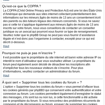
Qu’est-ce que la COPPA ?
La COPPA (Child Online Privacy and Protection Act) est une loi des États-Unis
d’Amérique qui demande aux sites internet collectant potentiellement des
informations sur les mineurs âgés de moins de 13 ans un consentement écrit
des parents ou des tuteurs légaux des mineurs concernés. Si vous ne savez
pas si cette loi s’applique également aux mineurs âgés de moins de 13 ans
inscrits sur votre forum, nous vous conseillons de contacter un conseiller
juridique ou un avocat qui pourront vous fournir ce type de renseignement.
Veuillez noter que le phpBB Group ne peut pas vous fournir d’assistance
légale et n’est donc pas l’organisme à contacter, excepté pour ce qui est
décrit ci-dessous.
Haut
Pourquoi ne puis-je pas m’inscrire ?
Il est possible que le propriétaire du site internet ait banni votre adresse IP ou
interdit le nom d’utilisateur que vous souhaitez utiliser. Le propriétaire du
forum peut également avoir décidé de désactiver les inscriptions afin
d’empêcher tous les nouveaux visiteurs de s’inscrire. Pour plus
d’informations, veuillez contacter un administrateur du forum.
Haut
À quoi sert « Supprimer tous les cookies du forum » ?
L’option « Supprimer tous les cookies du forum » vous permet d’effacer tous
les cookies générés par phpBB3 qui conservent votre authentification et votre
connexion au forum. Les cookies permettent également d’enregistrer le statut
des messages, s’ils sont lus ou non lus, si cette fonctionnalité a été activée
par le propriétaire du forum. Si vous rencontrez des problèmes récurrents de
connexion et de déconnexion au forum, essayez de supprimer les cookies.