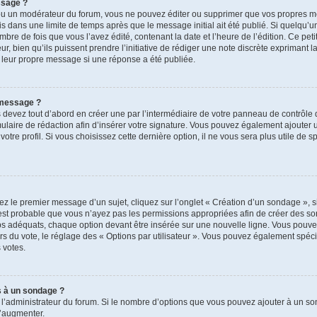
ssage ?
ou un modérateur du forum, vous ne pouvez éditer ou supprimer que vos propres m
s dans une limite de temps après que le message initial ait été publié. Si quelqu’u
de fois que vous l’avez édité, contenant la date et l’heure de l’édition. Ce petit t
, bien qu’ils puissent prendre l’initiative de rédiger une note discrète exprimant la
 leur propre message si une réponse a été publiée.
 message ?
evez tout d’abord en créer une par l’intermédiaire de votre panneau de contrôle de
mulaire de rédaction afin d’insérer votre signature. Vous pouvez également ajouter 
re profil. Si vous choisissez cette dernière option, il ne vous sera plus utile de 
z le premier message d’un sujet, cliquez sur l’onglet « Création d’un sondage », s
 il est probable que vous n’ayez pas les permissions appropriées afin de créer des s
s adéquats, chaque option devant être insérée sur une nouvelle ligne. Vous pouvez
ors du vote, le réglage des « Options par utilisateur ». Vous pouvez également spécif
s votes.
s à un sondage ?
r l’administrateur du forum. Si le nombre d’options que vous pouvez ajouter à un 
l’augmenter.