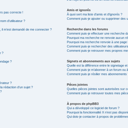
Amis et ignorés
urs pas correcte !
À quoi sert ma liste d’amis et d’ignorés ?
Comment puis-je ajouter ou supprimer des uti
om d’utilisateur ?
Recherche dans les forums
eur, il m’est demandé de me connecter ?
Comment puis-je effectuer une recherche d
Pourquoi ma recherche ne renvoie aucun rés
Pourquoi ma recherche renvoie à une page 
Comment puis-je rechercher des utilisateurs
Comment puis-je retrouver mes propres mes
e ?
Signets et abonnements aux sujets
sondage ?
Quelle est la différence entre le signetage e
Comment puis-je m’abonner à un forum ou à 
Comment puis-je résilier mes abonnements 
rateur ?
Pièces jointes
la rédaction d’un sujet ?
Quelles pièces jointes sont autorisées sur c
 ?
Comment puis-je retrouver toutes mes pièce
À propos de phpBB3
Qui a développé ce logiciel de forum ?
Pourquoi la fonctionnalité X n’est pas disponi
Qui dois-je contacter à propos de problèmes