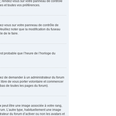
er, rendez-vous sur votre panneau de contrôle
es et toutes vos préférences.
rendez-vous sur votre panneau de contrôle de
Veuillez noter que la modification du fuseau
e de le faire.
 est probable que l’heure de l’horloge du
ssayez de demander à un administrateur du forum
es libre de vous porter volontaire et commencer
n bas de toutes les pages du forum).
ux peut être une image associée à votre rang,
orum. L’autre type, habituellement une image
rateur du forum d’activer ou non les avatars et