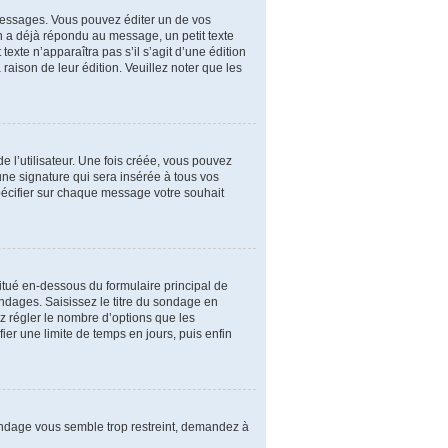
essages. Vous pouvez éditer un de vos
n a déjà répondu au message, un petit texte
exte n’apparaîtra pas s’il s’agit d’une édition
 raison de leur édition. Veuillez noter que les
 l’utilisateur. Une fois créée, vous pouvez
une signature qui sera insérée à tous vos
spécifier sur chaque message votre souhait
itué en-dessous du formulaire principal de
ondages. Saisissez le titre du sondage en
 régler le nombre d’options que les
ier une limite de temps en jours, puis enfin
sondage vous semble trop restreint, demandez à