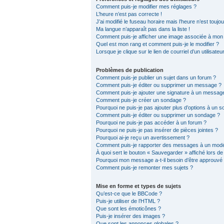
Comment puis-je modifier mes réglages ?
L’heure n’est pas correcte !
J’ai modifié le fuseau horaire mais l’heure n’est toujo
Ma langue n’apparaît pas dans la liste !
Comment puis-je afficher une image associée à mon n
Quel est mon rang et comment puis-je le modifier ?
Lorsque je clique sur le lien de courriel d’un utilisat
Problèmes de publication
Comment puis-je publier un sujet dans un forum ?
Comment puis-je éditer ou supprimer un message ?
Comment puis-je ajouter une signature à un messag
Comment puis-je créer un sondage ?
Pourquoi ne puis-je pas ajouter plus d’options à un 
Comment puis-je éditer ou supprimer un sondage ?
Pourquoi ne puis-je pas accéder à un forum ?
Pourquoi ne puis-je pas insérer de pièces jointes ?
Pourquoi ai-je reçu un avertissement ?
Comment puis-je rapporter des messages à un modé
À quoi sert le bouton « Sauvegarder » affiché lors de 
Pourquoi mon message a-t-il besoin d’être approuvé
Comment puis-je remonter mes sujets ?
Mise en forme et types de sujets
Qu’est-ce que le BBCode ?
Puis-je utiliser de l’HTML ?
Que sont les émoticônes ?
Puis-je insérer des images ?
Que sont les annonces globales ?