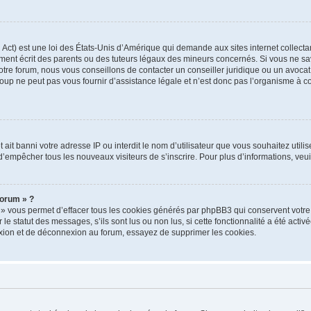
ct) est une loi des États-Unis d’Amérique qui demande aux sites internet collectan
nt écrit des parents ou des tuteurs légaux des mineurs concernés. Si vous ne sav
tre forum, nous vous conseillons de contacter un conseiller juridique ou un avocat 
p ne peut pas vous fournir d’assistance légale et n’est donc pas l’organisme à cont
net ait banni votre adresse IP ou interdit le nom d’utilisateur que vous souhaitez util
 d’empêcher tous les nouveaux visiteurs de s’inscrire. Pour plus d’informations, veu
forum » ?
 » vous permet d’effacer tous les cookies générés par phpBB3 qui conservent votre 
e statut des messages, s’ils sont lus ou non lus, si cette fonctionnalité a été activé
ion et de déconnexion au forum, essayez de supprimer les cookies.