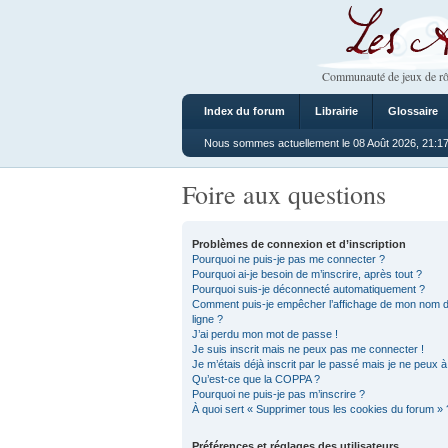
Les Ateliers
Communauté de jeux de rô
Index du forum
Librairie
Glossaire
Nous sommes actuellement le 08 Août 2026, 21:1
Foire aux questions
Problèmes de connexion et d’inscription
Pourquoi ne puis-je pas me connecter ?
Pourquoi ai-je besoin de m’inscrire, après tout ?
Pourquoi suis-je déconnecté automatiquement ?
Comment puis-je empêcher l’affichage de mon nom d’uti
ligne ?
J’ai perdu mon mot de passe !
Je suis inscrit mais ne peux pas me connecter !
Je m’étais déjà inscrit par le passé mais je ne peux 
Qu’est-ce que la COPPA ?
Pourquoi ne puis-je pas m’inscrire ?
À quoi sert « Supprimer tous les cookies du forum » 
Préférences et réglages des utilisateurs