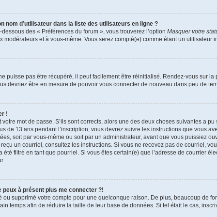
om d’utilisateur dans la liste des utilisateurs en ligne ?
en-dessous des « Préférences du forum », vous trouverez l’option
Masquer votre statu
aux modérateurs et à vous-même. Vous serez compté(e) comme étant un utilisateur in
 puisse pas être récupéré, il peut facilement être réinitialisé. Rendez-vous sur l
 vous devriez être en mesure de pouvoir vous connecter de nouveau dans peu de te
r !
t votre mot de passe. S’ils sont corrects, alors une des deux choses suivantes a pu 
ous de 13 ans pendant l’inscription, vous devrez suivre les instructions que vous a
vées, soit par vous-même ou soit par un administrateur, avant que vous puissiez ouvr
ez reçu un courriel, consultez les instructions. Si vous ne recevez pas de courriel,
 été filtré en tant que pourriel. Si vous êtes certain(e) que l’adresse de courrier é
r.
ne peux à présent plus me connecter ?!
ctivé ou supprimé votre compte pour une quelconque raison. De plus, beaucoup de f
tain temps afin de réduire la taille de leur base de données. Si tel était le cas, ins