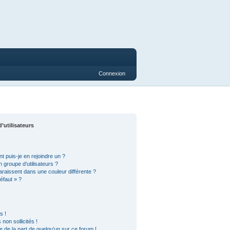
Connexion
’utilisateurs
t puis-je en rejoindre un ?
 groupe d’utilisateurs ?
araissent dans une couleur différente ?
éfaut » ?
s !
on sollicités !
le de la part de quelqu’un sur ce forum !