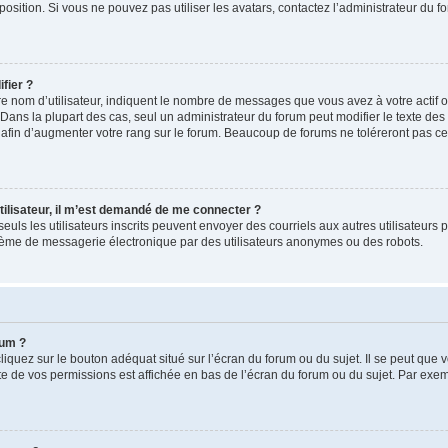
position. Si vous ne pouvez pas utiliser les avatars, contactez l’administrateur du f
fier ?
 nom d’utilisateur, indiquent le nombre de messages que vous avez à votre actif ou 
Dans la plupart des cas, seul un administrateur du forum peut modifier le texte de
afin d’augmenter votre rang sur le forum. Beaucoup de forums ne toléreront pas ce
 utilisateur, il m’est demandé de me connecter ?
, seuls les utilisateurs inscrits peuvent envoyer des courriels aux autres utilisateurs
stème de messagerie électronique par des utilisateurs anonymes ou des robots.
rum ?
iquez sur le bouton adéquat situé sur l’écran du forum ou du sujet. Il se peut que v
e de vos permissions est affichée en bas de l’écran du forum ou du sujet. Par exe