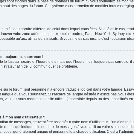
églages sont stockés dans la base de données du forum. Si vous souhaitez les modifi
t en haut des pages du forum. Ce système vous permettra de modifier tous vos réglag
 sur un fuseau horaire différent de celui dans lequel vous êtes. Si tel était le cas, 
 de trouver votre zone adéquate, par exemple Londres, Paris, New York, Sydney, etc. 
essible qu’aux utilisateurs inscrits. Si vous n’êtes pas inscrit, c’est l’occasion idéal
est toujours pas correcte !
lé le fuseau horaire et l’heure d’été mais que l’heure n’est toujours pas correcte, il
inistrateur afin de lui communiquer ce problème.
ngue sur le forum, soit personne n’a encore traduit le logiciel dans votre langue. E
ve de langue que vous souhaitez. Si l’archive de langue désirée n’existe pas, vous êt
s, veuillez vous rendre sur le site officiel (accessible depuis un des liens situés e
 à mon nom d’utilisateur ?
tation de messages, peuvent être associés à votre nom d’utilisateur. L’un d’entre e
e ronds, qui indiquent le nombre de messages à votre actif ou votre statut sur le f
 et est généralement unique et personnelle à chaque utilisateur. C’est à l’administ