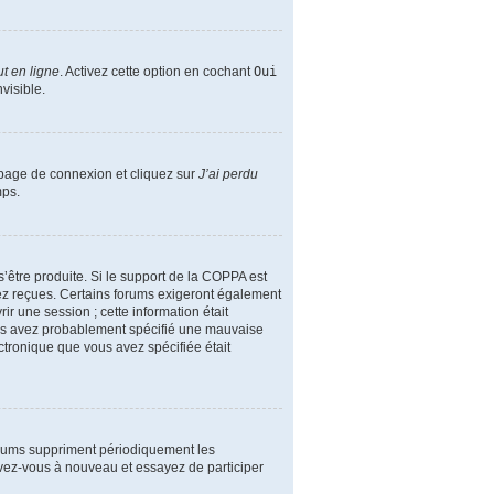
t en ligne
. Activez cette option en cochant
Oui
visible.
a page de connexion et cliquez sur
J’ai perdu
mps.
s’être produite. Si le support de la COPPA est
vez reçues. Certains forums exigeront également
ir une session ; cette information était
 vous avez probablement spécifié une mauvaise
lectronique que vous avez spécifiée était
orums suppriment périodiquement les
crivez-vous à nouveau et essayez de participer