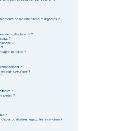
lisateurs de ma liste d’amis et d’ignorés ?
ans un ou des forums ?
ultat ?
blanche ?!
 ?
sages et sujets ?
t l’abonnement ?
un sujet spécifique ?
?
e forum ?
s jointes ?
ble ?
 d’abus ou d’ordres légaux liés à ce forum ?