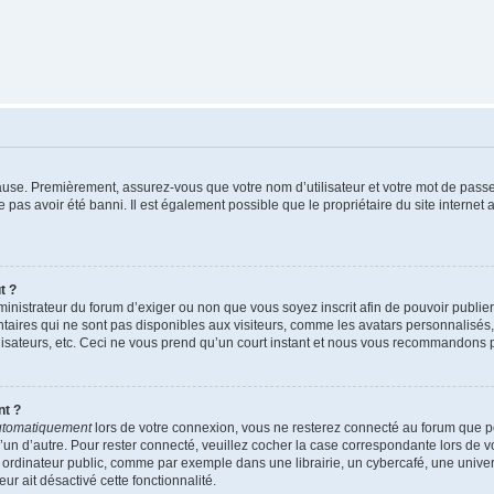
cause. Premièrement, assurez-vous que votre nom d’utilisateur et votre mot de passe s
 pas avoir été banni. Il est également possible que le propriétaire du site internet 
t ?
administrateur du forum d’exiger ou non que vous soyez inscrit afin de pouvoir publi
aires qui ne sont pas disponibles aux visiteurs, comme les avatars personnalisés, 
tilisateurs, etc. Ceci ne vous prend qu’un court instant et nous vous recommandons 
nt ?
utomatiquement
lors de votre connexion, vous ne resterez connecté au forum que p
qu’un d’autre. Pour rester connecté, veuillez cocher la case correspondante lors de
ordinateur public, comme par exemple dans une librairie, un cybercafé, une universit
ur ait désactivé cette fonctionnalité.