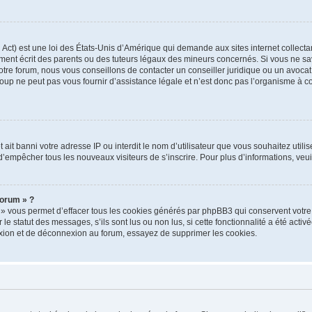
ct) est une loi des États-Unis d’Amérique qui demande aux sites internet collectan
nt écrit des parents ou des tuteurs légaux des mineurs concernés. Si vous ne sav
tre forum, nous vous conseillons de contacter un conseiller juridique ou un avocat 
p ne peut pas vous fournir d’assistance légale et n’est donc pas l’organisme à cont
net ait banni votre adresse IP ou interdit le nom d’utilisateur que vous souhaitez util
 d’empêcher tous les nouveaux visiteurs de s’inscrire. Pour plus d’informations, veu
forum » ?
 » vous permet d’effacer tous les cookies générés par phpBB3 qui conservent votre 
e statut des messages, s’ils sont lus ou non lus, si cette fonctionnalité a été activé
ion et de déconnexion au forum, essayez de supprimer les cookies.