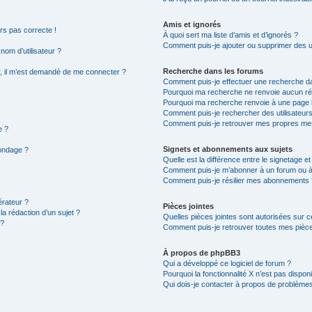
Amis et ignorés
urs pas correcte !
À quoi sert ma liste d’amis et d’ignorés ?
Comment puis-je ajouter ou supprimer des uti
om d’utilisateur ?
Recherche dans les forums
eur, il m’est demandé de me connecter ?
Comment puis-je effectuer une recherche d
Pourquoi ma recherche ne renvoie aucun rés
Pourquoi ma recherche renvoie à une page 
Comment puis-je rechercher des utilisateurs
Comment puis-je retrouver mes propres mes
e ?
Signets et abonnements aux sujets
sondage ?
Quelle est la différence entre le signetage e
Comment puis-je m’abonner à un forum ou à 
Comment puis-je résilier mes abonnements 
rateur ?
Pièces jointes
la rédaction d’un sujet ?
Quelles pièces jointes sont autorisées sur c
 ?
Comment puis-je retrouver toutes mes pièce
À propos de phpBB3
Qui a développé ce logiciel de forum ?
Pourquoi la fonctionnalité X n’est pas disponi
Qui dois-je contacter à propos de problèmes