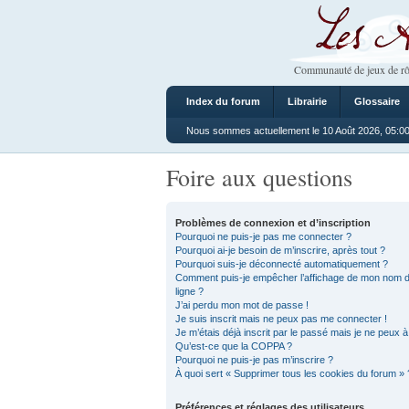
Les Ateliers
Communauté de jeux de rô
Index du forum
Librairie
Glossaire
Nous sommes actuellement le 10 Août 2026, 05:0
Foire aux questions
Problèmes de connexion et d’inscription
Pourquoi ne puis-je pas me connecter ?
Pourquoi ai-je besoin de m’inscrire, après tout ?
Pourquoi suis-je déconnecté automatiquement ?
Comment puis-je empêcher l’affichage de mon nom d’uti
ligne ?
J’ai perdu mon mot de passe !
Je suis inscrit mais ne peux pas me connecter !
Je m’étais déjà inscrit par le passé mais je ne peux 
Qu’est-ce que la COPPA ?
Pourquoi ne puis-je pas m’inscrire ?
À quoi sert « Supprimer tous les cookies du forum » 
Préférences et réglages des utilisateurs