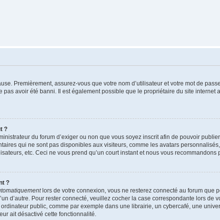
cause. Premièrement, assurez-vous que votre nom d’utilisateur et votre mot de passe s
 pas avoir été banni. Il est également possible que le propriétaire du site internet 
t ?
administrateur du forum d’exiger ou non que vous soyez inscrit afin de pouvoir publi
aires qui ne sont pas disponibles aux visiteurs, comme les avatars personnalisés, 
tilisateurs, etc. Ceci ne vous prend qu’un court instant et nous vous recommandons 
nt ?
utomatiquement
lors de votre connexion, vous ne resterez connecté au forum que p
qu’un d’autre. Pour rester connecté, veuillez cocher la case correspondante lors de
ordinateur public, comme par exemple dans une librairie, un cybercafé, une universit
ur ait désactivé cette fonctionnalité.