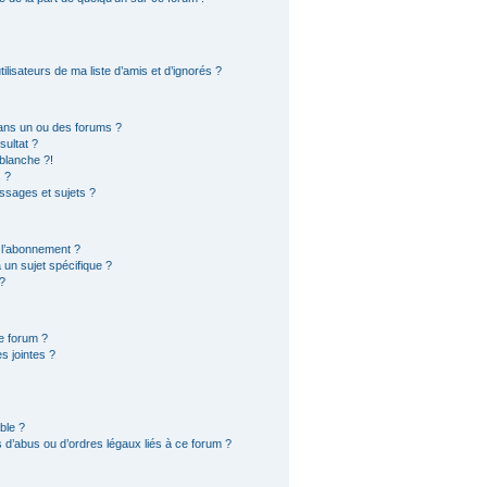
lisateurs de ma liste d’amis et d’ignorés ?
ans un ou des forums ?
ultat ?
blanche ?!
 ?
sages et sujets ?
t l’abonnement ?
un sujet spécifique ?
?
e forum ?
s jointes ?
ble ?
 d’abus ou d’ordres légaux liés à ce forum ?