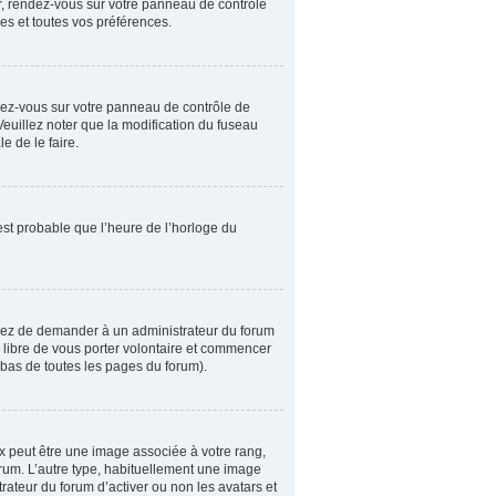
er, rendez-vous sur votre panneau de contrôle
es et toutes vos préférences.
rendez-vous sur votre panneau de contrôle de
Veuillez noter que la modification du fuseau
e de le faire.
 est probable que l’heure de l’horloge du
ssayez de demander à un administrateur du forum
es libre de vous porter volontaire et commencer
n bas de toutes les pages du forum).
ux peut être une image associée à votre rang,
orum. L’autre type, habituellement une image
rateur du forum d’activer ou non les avatars et