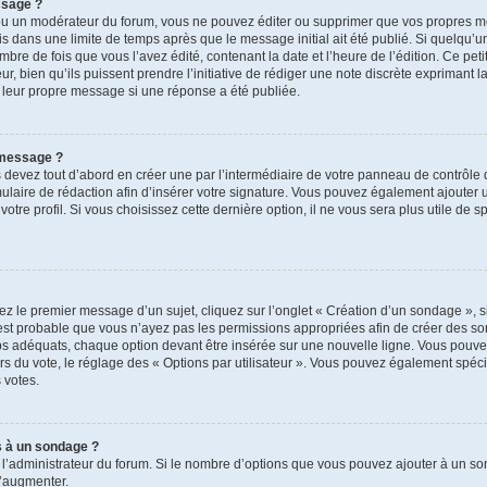
ssage ?
ou un modérateur du forum, vous ne pouvez éditer ou supprimer que vos propres m
s dans une limite de temps après que le message initial ait été publié. Si quelqu’u
de fois que vous l’avez édité, contenant la date et l’heure de l’édition. Ce petit t
, bien qu’ils puissent prendre l’initiative de rédiger une note discrète exprimant la
 leur propre message si une réponse a été publiée.
 message ?
evez tout d’abord en créer une par l’intermédiaire de votre panneau de contrôle de
mulaire de rédaction afin d’insérer votre signature. Vous pouvez également ajouter 
re profil. Si vous choisissez cette dernière option, il ne vous sera plus utile de 
z le premier message d’un sujet, cliquez sur l’onglet « Création d’un sondage », s
 il est probable que vous n’ayez pas les permissions appropriées afin de créer des s
s adéquats, chaque option devant être insérée sur une nouvelle ligne. Vous pouvez
ors du vote, le réglage des « Options par utilisateur ». Vous pouvez également spécif
s votes.
s à un sondage ?
r l’administrateur du forum. Si le nombre d’options que vous pouvez ajouter à un 
l’augmenter.