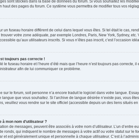
églages sont stockés dans la base de données du forum. Si vous souhaitez les modifi
t en haut des pages du forum. Ce système vous permettra de modifier tous vos réglag
 sur un fuseau horaire différent de celui dans lequel vous êtes. Si tel était le cas, 
 de trouver votre zone adéquate, par exemple Londres, Paris, New York, Sydney, etc. 
essible qu’aux utilisateurs inscrits. Si vous n’êtes pas inscrit, c’est l’occasion idéal
est toujours pas correcte !
lé le fuseau horaire et l’heure d’été mais que l’heure n’est toujours pas correcte, il
inistrateur afin de lui communiquer ce problème.
ngue sur le forum, soit personne n’a encore traduit le logiciel dans votre langue. E
ve de langue que vous souhaitez. Si l’archive de langue désirée n’existe pas, vous êt
s, veuillez vous rendre sur le site officiel (accessible depuis un des liens situés e
 à mon nom d’utilisateur ?
tation de messages, peuvent être associés à votre nom d’utilisateur. L’un d’entre e
e ronds, qui indiquent le nombre de messages à votre actif ou votre statut sur le f
 et est généralement unique et personnelle à chaque utilisateur. C’est à l’administ