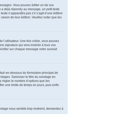
essages. Vous pouvez éditer un de vos
n a déjà répondu au message, un petit texte
exte n’apparaîtra pas s’il s’agit d’une édition
 raison de leur édition. Veuillez noter que les
 l’utilisateur. Une fois créée, vous pouvez
une signature qui sera insérée à tous vos
spécifier sur chaque message votre souhait
itué en-dessous du formulaire principal de
ondages. Saisissez le titre du sondage en
 régler le nombre d’options que les
ier une limite de temps en jours, puis enfin
sondage vous semble trop restreint, demandez à