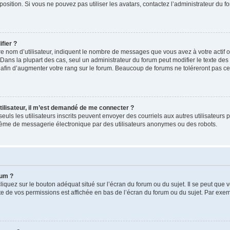
position. Si vous ne pouvez pas utiliser les avatars, contactez l’administrateur du f
fier ?
 nom d’utilisateur, indiquent le nombre de messages que vous avez à votre actif ou 
Dans la plupart des cas, seul un administrateur du forum peut modifier le texte de
afin d’augmenter votre rang sur le forum. Beaucoup de forums ne toléreront pas ce
 utilisateur, il m’est demandé de me connecter ?
, seuls les utilisateurs inscrits peuvent envoyer des courriels aux autres utilisateurs
stème de messagerie électronique par des utilisateurs anonymes ou des robots.
rum ?
iquez sur le bouton adéquat situé sur l’écran du forum ou du sujet. Il se peut que v
e de vos permissions est affichée en bas de l’écran du forum ou du sujet. Par exe