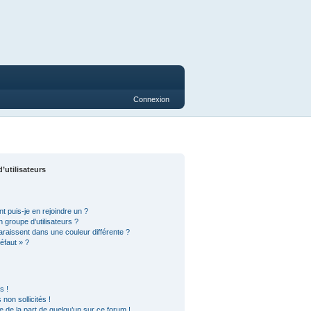
Connexion
’utilisateurs
t puis-je en rejoindre un ?
 groupe d’utilisateurs ?
araissent dans une couleur différente ?
éfaut » ?
s !
on sollicités !
le de la part de quelqu’un sur ce forum !