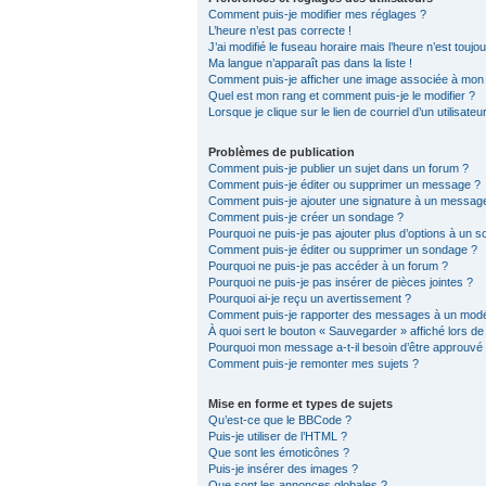
Comment puis-je modifier mes réglages ?
L’heure n’est pas correcte !
J’ai modifié le fuseau horaire mais l’heure n’est toujo
Ma langue n’apparaît pas dans la liste !
Comment puis-je afficher une image associée à mon n
Quel est mon rang et comment puis-je le modifier ?
Lorsque je clique sur le lien de courriel d’un utilisat
Problèmes de publication
Comment puis-je publier un sujet dans un forum ?
Comment puis-je éditer ou supprimer un message ?
Comment puis-je ajouter une signature à un messag
Comment puis-je créer un sondage ?
Pourquoi ne puis-je pas ajouter plus d’options à un 
Comment puis-je éditer ou supprimer un sondage ?
Pourquoi ne puis-je pas accéder à un forum ?
Pourquoi ne puis-je pas insérer de pièces jointes ?
Pourquoi ai-je reçu un avertissement ?
Comment puis-je rapporter des messages à un modé
À quoi sert le bouton « Sauvegarder » affiché lors de 
Pourquoi mon message a-t-il besoin d’être approuvé
Comment puis-je remonter mes sujets ?
Mise en forme et types de sujets
Qu’est-ce que le BBCode ?
Puis-je utiliser de l’HTML ?
Que sont les émoticônes ?
Puis-je insérer des images ?
Que sont les annonces globales ?