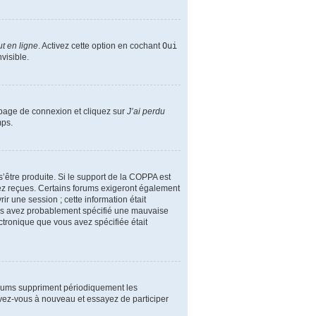
t en ligne
. Activez cette option en cochant
Oui
visible.
a page de connexion et cliquez sur
J’ai perdu
mps.
s’être produite. Si le support de la COPPA est
vez reçues. Certains forums exigeront également
ir une session ; cette information était
 vous avez probablement spécifié une mauvaise
lectronique que vous avez spécifiée était
orums suppriment périodiquement les
crivez-vous à nouveau et essayez de participer