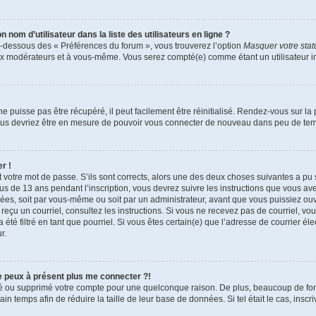
om d’utilisateur dans la liste des utilisateurs en ligne ?
en-dessous des « Préférences du forum », vous trouverez l’option
Masquer votre statu
aux modérateurs et à vous-même. Vous serez compté(e) comme étant un utilisateur in
 puisse pas être récupéré, il peut facilement être réinitialisé. Rendez-vous sur l
 vous devriez être en mesure de pouvoir vous connecter de nouveau dans peu de te
r !
t votre mot de passe. S’ils sont corrects, alors une des deux choses suivantes a pu 
ous de 13 ans pendant l’inscription, vous devrez suivre les instructions que vous a
vées, soit par vous-même ou soit par un administrateur, avant que vous puissiez ouvr
ez reçu un courriel, consultez les instructions. Si vous ne recevez pas de courriel,
 été filtré en tant que pourriel. Si vous êtes certain(e) que l’adresse de courrier é
r.
ne peux à présent plus me connecter ?!
ctivé ou supprimé votre compte pour une quelconque raison. De plus, beaucoup de f
tain temps afin de réduire la taille de leur base de données. Si tel était le cas, ins