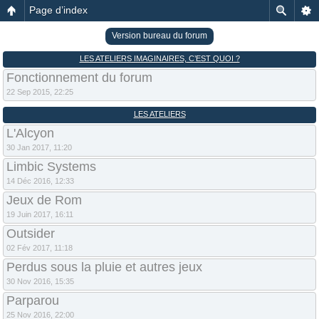
Page d’index
Version bureau du forum
LES ATELIERS IMAGINAIRES, C’EST QUOI ?
Fonctionnement du forum
22 Sep 2015, 22:25
LES ATELIERS
L'Alcyon
30 Jan 2017, 11:20
Limbic Systems
14 Déc 2016, 12:33
Jeux de Rom
19 Juin 2017, 16:11
Outsider
02 Fév 2017, 11:18
Perdus sous la pluie et autres jeux
30 Nov 2016, 15:35
Parparou
25 Nov 2016, 22:00