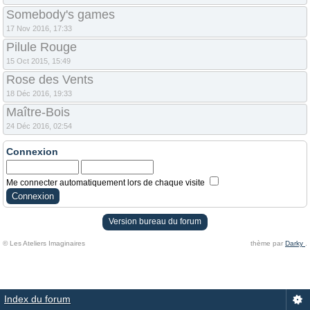
Somebody's games
17 Nov 2016, 17:33
Pilule Rouge
15 Oct 2015, 15:49
Rose des Vents
18 Déc 2016, 19:33
Maître-Bois
24 Déc 2016, 02:54
Connexion
Me connecter automatiquement lors de chaque visite
Version bureau du forum
© Les Ateliers Imaginaires
thème par
Darky
.
Index du forum