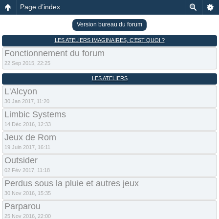
Page d’index
Version bureau du forum
LES ATELIERS IMAGINAIRES, C’EST QUOI ?
Fonctionnement du forum
22 Sep 2015, 22:25
LES ATELIERS
L'Alcyon
30 Jan 2017, 11:20
Limbic Systems
14 Déc 2016, 12:33
Jeux de Rom
19 Juin 2017, 16:11
Outsider
02 Fév 2017, 11:18
Perdus sous la pluie et autres jeux
30 Nov 2016, 15:35
Parparou
25 Nov 2016, 22:00