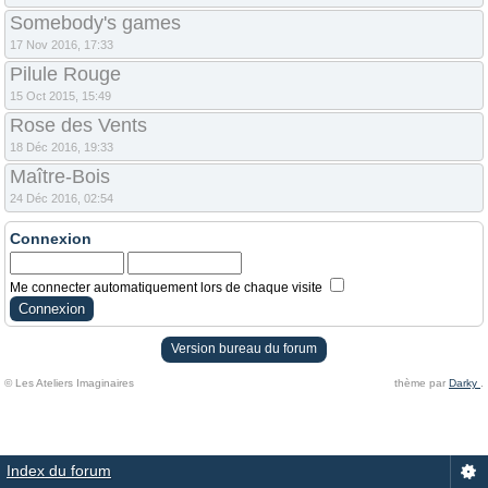
Somebody's games
17 Nov 2016, 17:33
Pilule Rouge
15 Oct 2015, 15:49
Rose des Vents
18 Déc 2016, 19:33
Maître-Bois
24 Déc 2016, 02:54
Connexion
Me connecter automatiquement lors de chaque visite
Version bureau du forum
© Les Ateliers Imaginaires
thème par
Darky
.
Index du forum