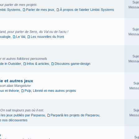
Suje
our parler de mes projets
Messag
imbic Systems
,
Parler de mes jeux
,
À propos de l'atelier Limbic Systems
Suje
nd, pour parler de Sens, du Val ou de l'actu !
Messag
xalogie
,
Le Val
,
Les nouvelles du front
Suje
 et autres folklores personnels
Messag
e in Outsider
,
Infos & articles
,
Discutons game-design
e et autres jeux
Suj
sson alias Mangelune
Messa
eux et théorie
,
Pslp, Libreté et mes autres projets
. On sait toujours pas où il est.
Suj
i les jeux publiés par Parparou
,
Parparlà les projets de Parparou
,
Messa
ge nos découvertes
s
Suj