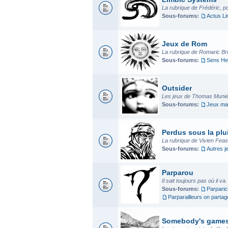
La rubrique de Frédéric, p
Sous-forums:
Actus L
Jeux de Rom
La rubrique de Romaric Bria
Sous-forums:
Sens He
Outsider
Les jeux de Thomas Munier
Sous-forums:
Jeux mad
Perdus sous la plui
La rubrique de Vivien Fea
Sous-forums:
Autres j
Parparou
Il sait toujours pas où il va
Sous-forums:
Parparic
Parparailleurs on parta
Somebody's game