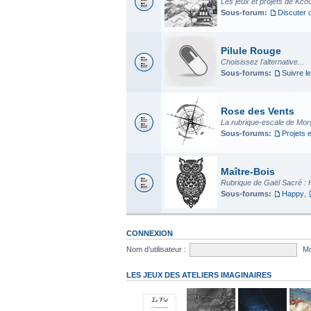
Les jeux et projets de Kco
Sous-forum:
Discuter 
Pilule Rouge
Choisissez l'alternative...
Sous-forums:
Suivre le
Rose des Vents
La rubrique-escale de Mo
Sous-forums:
Projets 
Maître-Bois
Rubrique de Gaël Sacré : 
Sous-forums:
Happy
,
CONNEXION
Nom d’utilisateur :
Mo
LES JEUX DES ATELIERS IMAGINAIRES