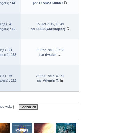
ge(s) :
44
par
Thomas Munier
et(s) :
4
15 Oct 2015, 15:49
ge(s) :
12
par
ELBJ (Christophe)
et(s) :
21
18 Déc 2016, 19:33
ge(s) :
133
par
dwalan
et(s) :
26
24 Déc 2016, 02:54
ge(s) :
226
par
Valentin T.
ue visite