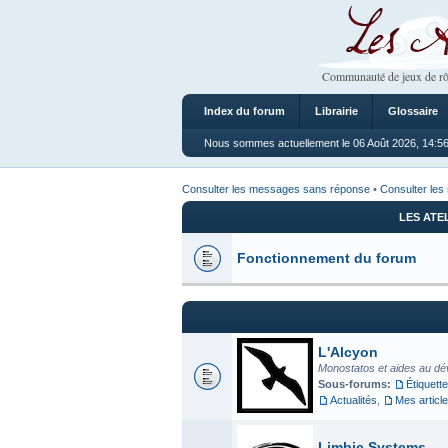
Les Ateliers
Communauté de jeux de rô
Index du forum
Librairie
Glossaire
Nous sommes actuellement le 06 Août 2026, 14:5
Consulter les messages sans réponse
•
Consulter les 
LES ATE
Fonctionnement du forum
L'Alcyon
Monostatos et aides au dé
Sous-forums:
Étiquette
Actualités
,
Mes articl
Limbic Systems