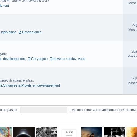
Quidam, soyez les bienvenu·e·s !
Messa
de tout
Suj
Messa
 lapin blanc
,
Omniscience
Suj
rgane
Messa
en développement
,
Chrysopée
,
News et rendez-vous
Suj
Happy & autres projets.
Messa
Annonces & Projets en développement
t de passe :
|
Me connecter automatiquement lors de chaq