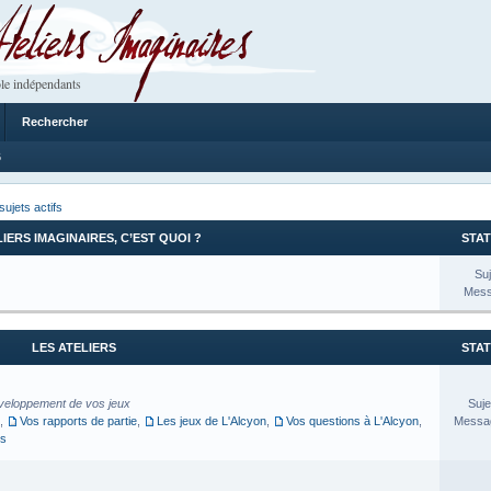
 Imaginaires
le indépendants
Rechercher
6
sujets actifs
LIERS IMAGINAIRES, C’EST QUOI ?
STAT
Suj
Mess
LES ATELIERS
STAT
veloppement de vos jeux
Suje
,
Vos rapports de partie
,
Les jeux de L'Alcyon
,
Vos questions à L'Alcyon
,
Messag
es