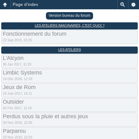
Page d’index
Version bureau du forum
LES ATELIERS IMAGINAIRES, C’EST QUOI ?
Fonctionnement du forum
22 Sep 2015, 22:25
LES ATELIERS
L'Alcyon
30 Jan 2017, 11:20
Limbic Systems
14 Déc 2016, 12:33
Jeux de Rom
19 Juin 2017, 16:11
Outsider
02 Fév 2017, 11:18
Perdus sous la pluie et autres jeux
30 Nov 2016, 15:35
Parparou
25 Nov 2016, 22:00