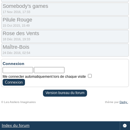
Somebody's games
17 Nov 2016, 17:33
Pilule Rouge
15 Oct 2015, 15:49
Rose des Vents
18 Déc 2016, 19:33
Maître-Bois
24 Déc 2016, 02:54
Connexion
Me connecter automatiquement lors de chaque visite
Version bureau du forum
© Les Ateliers Imaginaires
thème par
Darky
.
Index du forum