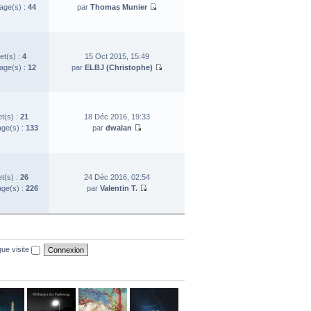
ge(s) :
44
par
Thomas Munier
et(s) :
4
15 Oct 2015, 15:49
ge(s) :
12
par
ELBJ (Christophe)
et(s) :
21
18 Déc 2016, 19:33
ge(s) :
133
par
dwalan
et(s) :
26
24 Déc 2016, 02:54
ge(s) :
226
par
Valentin T.
ue visite