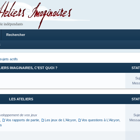
 Imaginaires
le indépendants
Rechercher
8
sujets actifs
LIERS IMAGINAIRES, C’EST QUOI ?
STAT
Suj
Mess
LES ATELIERS
STAT
veloppement de vos jeux
Suje
,
Vos rapports de partie
,
Les jeux de L'Alcyon
,
Vos questions à L'Alcyon
,
Messag
es