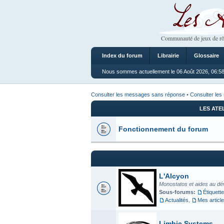
Les Ateliers
Communauté de jeux de rô
Index du forum
Librairie
Glossaire
Nous sommes actuellement le 06 Août 2026, 06:5
Consulter les messages sans réponse
•
Consulter les 
LES ATE
Fonctionnement du forum
L'Alcyon
Monostatos et aides au dé
Sous-forums:
Étiquette
Actualités
,
Mes articl
Limbic Systems