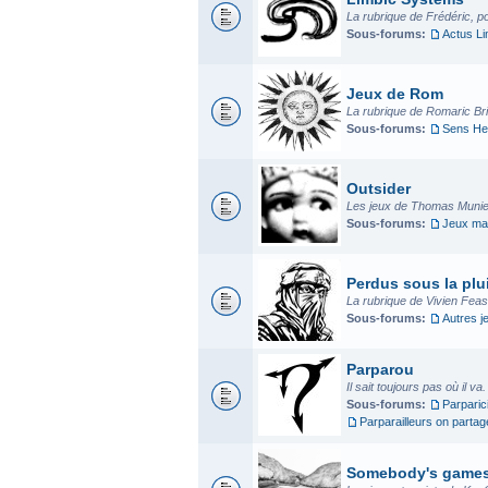
La rubrique de Frédéric, p
Sous-forums:
Actus L
Jeux de Rom
La rubrique de Romaric Bria
Sous-forums:
Sens He
Outsider
Les jeux de Thomas Munier
Sous-forums:
Jeux mad
Perdus sous la plui
La rubrique de Vivien Fea
Sous-forums:
Autres j
Parparou
Il sait toujours pas où il va
Sous-forums:
Parparic
Parparailleurs on parta
Somebody's game