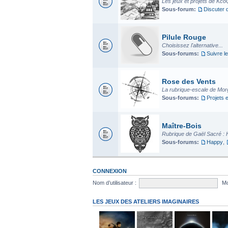
Les jeux et projets de Kco
Sous-forum:
Discuter 
Pilule Rouge
Choisissez l'alternative...
Sous-forums:
Suivre le
Rose des Vents
La rubrique-escale de Mo
Sous-forums:
Projets 
Maître-Bois
Rubrique de Gaël Sacré : 
Sous-forums:
Happy
,
CONNEXION
Nom d’utilisateur :
Mo
LES JEUX DES ATELIERS IMAGINAIRES