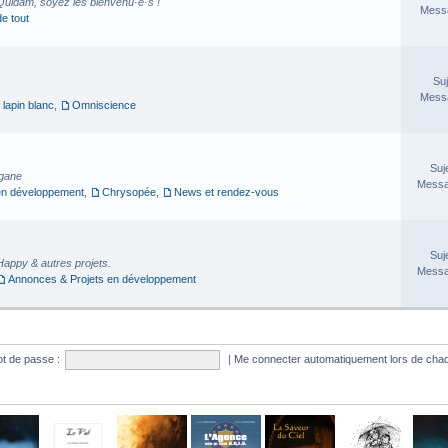
Quidam, soyez les bienvenu·e·s !
Messa
de tout
Suj
Messa
 lapin blanc
,
Omniscience
Suj
rgane
Messa
en développement
,
Chrysopée
,
News et rendez-vous
Suj
Happy & autres projets.
Messa
Annonces & Projets en développement
t de passe :
|
Me connecter automatiquement lors de chaq