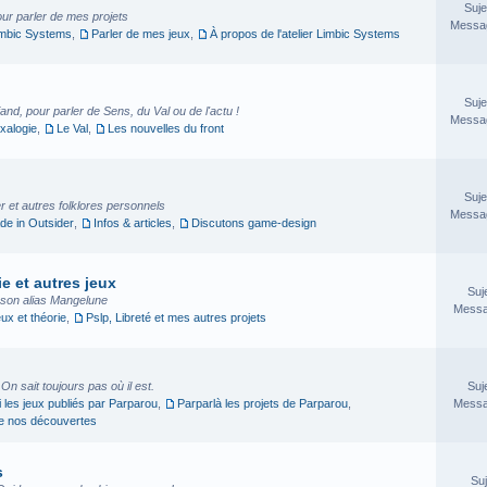
Suje
our parler de mes projets
Messag
imbic Systems
,
Parler de mes jeux
,
À propos de l'atelier Limbic Systems
Suje
nd, pour parler de Sens, du Val ou de l'actu !
Messag
xalogie
,
Le Val
,
Les nouvelles du front
Suje
 et autres folklores personnels
Messag
e in Outsider
,
Infos & articles
,
Discutons game-design
e et autres jeux
Suj
sson alias Mangelune
Messa
eux et théorie
,
Pslp, Libreté et mes autres projets
. On sait toujours pas où il est.
Suj
i les jeux publiés par Parparou
,
Parparlà les projets de Parparou
,
Messa
ge nos découvertes
s
Suj